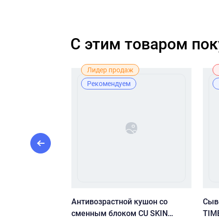
C этим товаром по
Лидер продаж
Рекомендуем
воротка с
Антивозрастной кушон со
Сыв
% — Medik8
сменным блоком CU SKIN
TIME