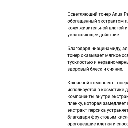
Осветляющий тонер Anua Peac
обогащенный экстрактом пл
кожу живительной влагой и 
увлажняющее действие.

Благодаря ниацинамиду, аль
тонер оказывает мягкое осв
тусклостью и неравномерны
здоровый блеск и сияние.

Ключевой компонент тонера 
используется в косметике д
компоненты внутри экстрак
пленку, которая замедляет 
экстракт персика устраняет
благодаря фруктовым кисл
ороговевшие клетки и спосо