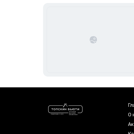
Г
О
А
К