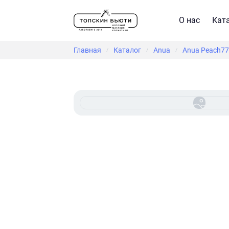
О нас
Кат
Главная
Каталог
Anua
Anua Peach77%
/
/
/