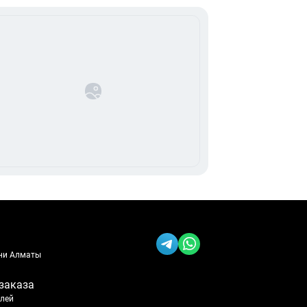
ени Алматы
заказа
блей