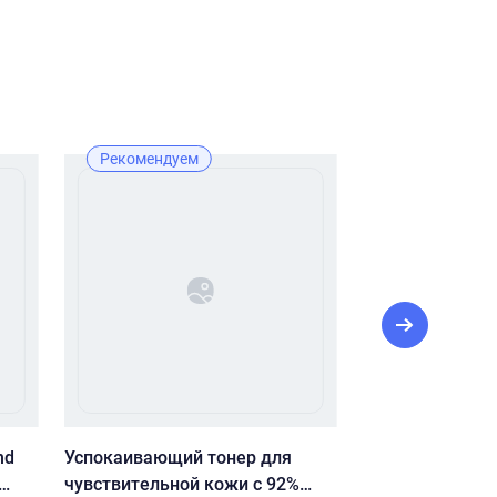
Рекомендуем
Лучшая цена
Рекомендуе
nd
Успокаивающий тонер для
PRE MORE ПЕН
чувствительной кожи с 92%
УМЫВАНИЯ PUR