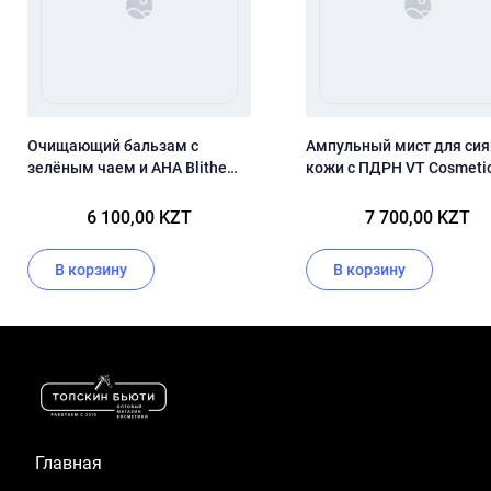
Очищающий бальзам с
Ампульный мист для сия
зелёным чаем и AHA Blithe
кожи с ПДРН VT Cosmeti
Anti-Polluaging Pore Cleansing
PDRN Glow Ampoule
Balm
6 100,00 KZT
7 700,00 KZT
В корзину
В корзину
Item
1
of
16
Главная