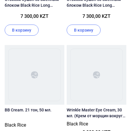
блоком Black Rice Long
блоком Black Rice Long
Lasting Cushion SPF50+ PA+++
Lasting Cushion SPF50+ PA+++
7 300,00 KZT
7 300,00 KZT
23 тон
21 тон
В корзину
В корзину
BB Cream. 21 тон, 50 мл.
Wrinkle Master Eye Cream, 30
мл. (Крем от морщин вокруг
глаз ).
Black Rice
Black Rice