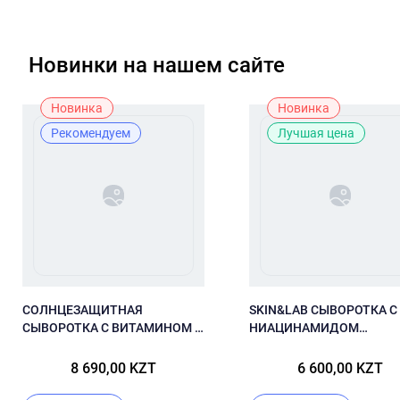
Новинки на нашем сайте
Новинка
Новинка
Рекомендуем
Лучшая цена
СОЛНЦЕЗАЩИТНАЯ
SKIN&LAB СЫВОРОТКА С
СЫВОРОТКА С ВИТАМИНОМ U
НИАЦИНАМИДОМ
И В12 CUSKIN VITAMIN U SUN
NIACINAMIDE RECOVERY
SERUM SPF 50+ PA++++
SERUM
8 690,00 KZT
6 600,00 KZT