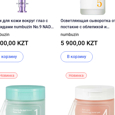
 для кожи вокруг глаз с
Осветляющая сыворотка о
тидами numbuzin No.9 NAD+
постакне с облепихой и
nol Volumetox Eye Cream
витамином C numbuzin No.5
buzin
numbuzin
l
Goodbye Blemish Serum 50m
500,00 KZT
5 900,00 KZT
В корзину
В корзину
Новинка
Новинка