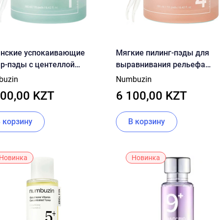
анские успокаивающие
Мягкие пилинг-пэды для
р-пэды с центеллой
выравнивания рельефа
uzin No.1 Centella Re-Leaf
numbuzin No.4 Pore Zero Pe
buzin
Numbuzin
n Toner Pad 190ml
Egg Toner Pad 180ML
100,00 KZT
6 100,00 KZT
В корзину
В корзину
Новинка
Новинка