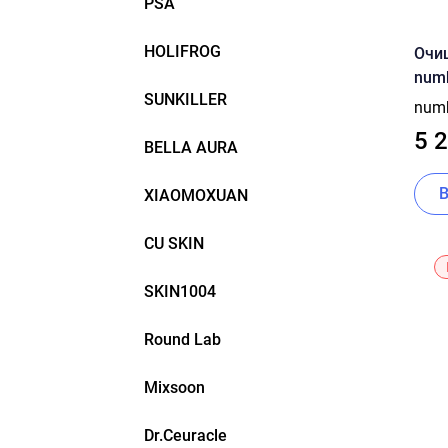
PSA
HOLIFROG
Очи
numb
SUNKILLER
Mask
num
5 
BELLA AURA
XIAOMOXUAN
CU SKIN
SKIN1004
Round Lab
Mixsoon
Dr.Ceuracle