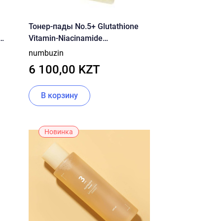
Тонер-пады No.5+ Glutathione
Vitamin-Niacinamide
rated
Concentrated Pad 190ml
numbuzin
6 100,00 KZT
В корзину
Новинка