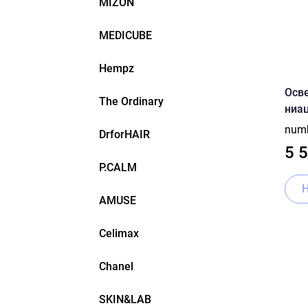
MIZON
MEDICUBE
Hempz
Осв
The Ordinary
ниаци
No.5
num
DrforHAIR
Conc
5 
P.CALM
AMUSE
Celimax
Chanel
SKIN&LAB