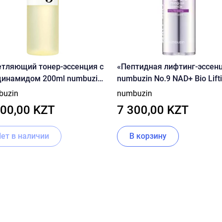
етляющий тонер-эссенция с
«Пептидная лифтинг-эссен
намидом 200ml numbuzin
numbuzin No.9 NAD+ Bio Lift
 Glutathione Vitamin
Essence»
buzin
numbuzin
entrated Toner
500,00 KZT
7 300,00 KZT
Нет в наличии
В корзину