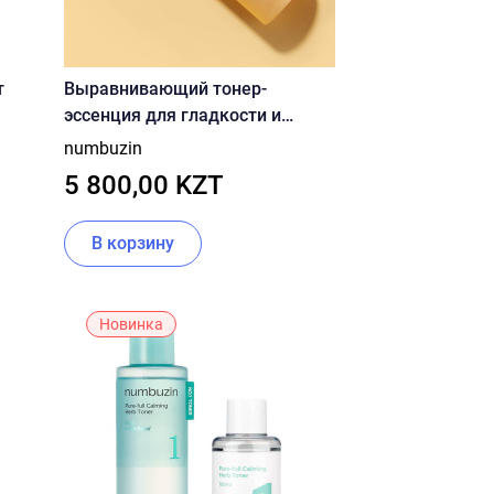
т
Выравнивающий тонер-
эссенция для гладкости и
сияния кожи numbuzin No.3
numbuzin
l
Super Glowing Essence Toner 200
5 800,00 KZT
мл
В корзину
Новинка