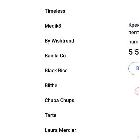
Timeless
Крем
Medik8
пеп
Reti
By Wishtrend
num
10m
5 
Banila Co
Black Rice
Blithe
Chupa Chups
Tarte
Laura Mercier