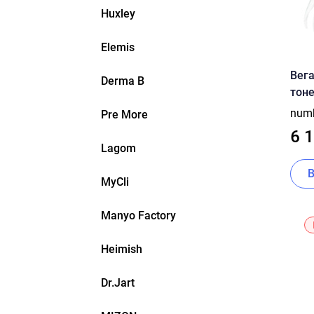
Huxley
Elemis
Вег
Derma B
тоне
numb
num
Pre More
Gree
6 
Lagom
MyCli
Manyo Factory
Heimish
Dr.Jart