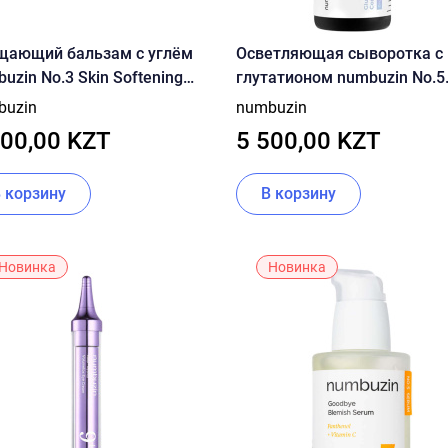
щающий бальзам с углём
Осветляющая сыворотка с
uzin No.3 Skin Softening
глутатионом numbuzin No.5
 Cleansing Balm 85ml
Glutathione Vitamin Concent
buzin
numbuzin
Serum 30ml
200,00 KZT
5 500,00 KZT
В корзину
В корзину
Новинка
Новинка