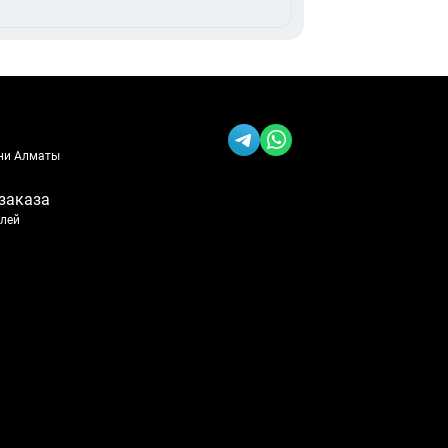
ени Алматы
заказа
блей