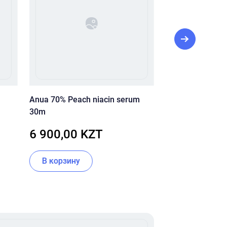
Anua 70% Peach niacin serum
Pre More ББ кр
30m
Extra Cover
6 900,00 KZT
6 500,00 
н
В корзину
В корзину