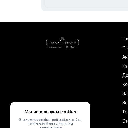
Г
О
А
К
Д
Ко
За
За
Мы используем cookies
To
Это важно для быстрой работы сайта,
От
чтобы вам было удобно им
пользоваться