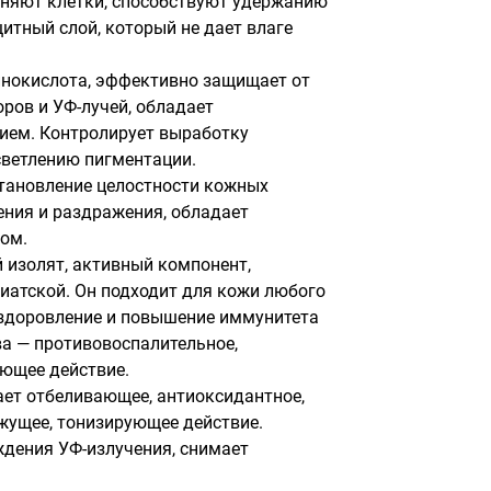
няют клетки, способствуют удержанию 
итный слой, который не дает влаге 
нокислота, эффективно защищает от 
ов и УФ-лучей, обладает 
ем. Контролирует выработку 
ветлению пигментации.

тановление целостности кожных 
ния и раздражения, обладает 
м.

 изолят, активный компонент, 
иатской. Он подходит для кожи любого 
оздоровление и повышение иммунитета 
ва — противовоспалительное, 
щее действие.

ет отбеливающее, антиоксидантное, 
жущее, тонизирующее действие. 
дения УФ-излучения, снимает 