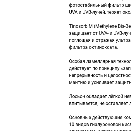
фотостабильный фильтр шир
UVA и UVB-лучей, теряет око
Tinosorb M (Methylene Bis-Ben
защищает от UVA- и UVB-луч
поглощая и отражая ультра
фильтра октиноксата.

Особая ламеллярная техноло
действует по принципу «зап
непрерывность и целостнос
мантию и усиливает защитн
Лосьон обладает лёгкой нев
впитывается, не оставляет л
Основные действующие ком
10 видов гиалуроновой кис