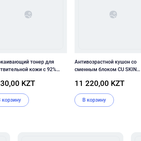
окаивающий тонер для
Антивозрастной кушон со
ствительной кожи с 92%
сменным блоком CU SKIN
еллы Dr.Ceuracle Cica
CLEAN-UP SKINFIT CUSHION
830,00 KZT
11 220,00 KZT
n 92 Toner
PACT (SPF50+/PA+++) 23 то
В корзину
В корзину