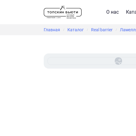
О нас
Кат
Главная
Каталог
Real barrier
Ламелля
/
/
/