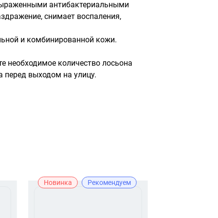
ыраженными антибактериальными 
здражение, снимает воспаления, 
льной и комбинированной кожи.

те необходимое количество лосьона 
 перед выходом на улицу.
Новинка
Рекомендуем
Лидер прода
Лучшая цена
Рекомендуе