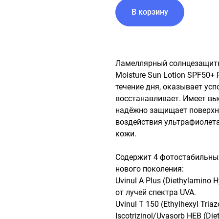
В корзину
Ламеллярный солнцезащитный
Moisture Sun Lotion SPF50+ 
течение дня, оказывает усп
восстанавливает. Имеет вы
надёжно защищает поверхн
воздействия ультрафиолета
кожи.

Содержит 4 фотостабильных
нового поколения:

Uvinul A Plus (Diethylamino 
от лучей спектра UVA.

Uvinul T 150 (Ethylhexyl Tri
Iscotrizinol/Uvasorb HEB (Die