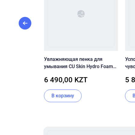
тамином С CU
Увлажняющая пенка для
Усп
itamin C+ Serum
умывания CU Skin Hydro Foam
чув
Cleanser
цент
ZT
6 490,00 KZT
5 
Rege
В корзину
Item
1
of
16