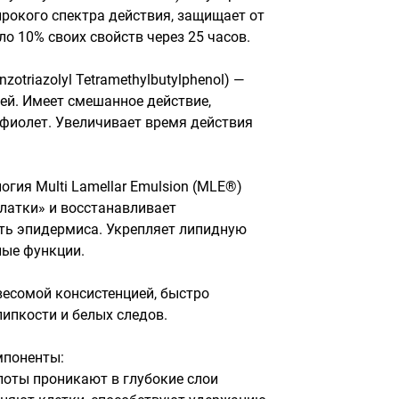
окого спектра действия, защищает от 
ло 10% своих свойств через 25 часов.

zotriazolyl Tetramethylbutylphenol) — 
ей. Имеет смешанное действие, 
фиолет. Увеличивает время действия 
гия Multi Lamellar Emulsion (MLE®) 
латки» и восстанавливает 
ть эпидермиса. Укрепляет липидную 
ые функции.

есомой консистенцией, быстро 
ипкости и белых следов.

поненты:

лоты проникают в глубокие слои 