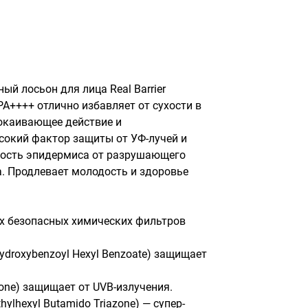
 лосьон для лица Real Barrier 
PA++++ отлично избавляет от сухости в 
окаивающее действие и 
сокий фактор защиты от УФ-лучей и 
ость эпидермиса от разрушающего 
. Продлевает молодость и здоровье 
 безопасных химических фильтров 
Hydroxybenzoyl Hexyl Benzoate) защищает 
azone) защищает от UVB-излучения.

thylhexyl Butamido Triazone) — супер-