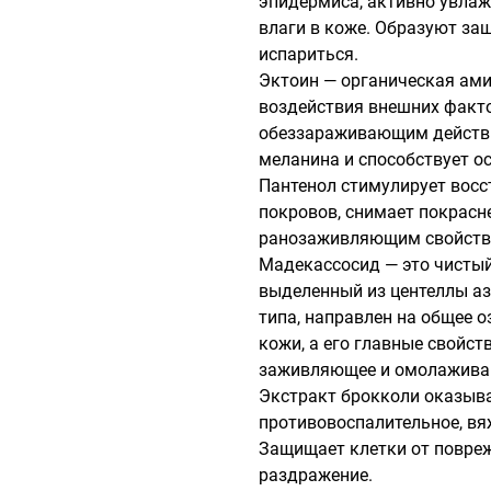
эпидермиса, активно увлаж
влаги в коже. Образуют защ
испариться.

Эктоин — органическая ами
воздействия внешних фактор
обеззараживающим действи
меланина и способствует ос
Пантенол стимулирует восс
покровов, снимает покрасне
ранозаживляющим свойство
Мадекассосид — это чистый
выделенный из центеллы аз
типа, направлен на общее 
кожи, а его главные свойст
заживляющее и омолаживаю
Экстракт брокколи оказыва
противовоспалительное, вя
Защищает клетки от повреж
раздражение.
