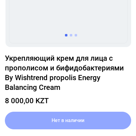
item
item
item
0
1
2
Item
1
Укрепляющий крем для лица с
of
прополисом и бифидобактериями
3
By Wishtrend propolis Energy
Balancing Cream
8 000,00 KZT
Нет в наличии