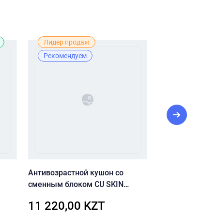
Лидер продаж
Новинка
Рекомендуем
Рекомендуе
Антивозрастной кушон со
Пенка-скраб с 
сменным блоком CU SKIN
для очищения 
CLEAN-UP SKINFIT CUSHION
Heartleaf Querc
11 220,00 KZT
4 500,00 
PACT (SPF50+/PA+++) 21 тон
Cleansing Foam