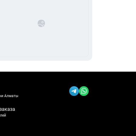
ени Алматы
заказа
блей