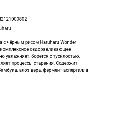
2121000802
uharu
 с чёрным рисом Haruharu Wonder 
т комплексное оздоравливающее 
но увлажняет, борется с тусклостью, 
ляет процессы старения. Содержит 
амбука, алоэ вера, фермент аспергилла 