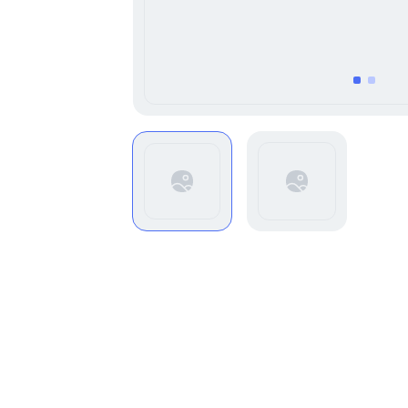
item
item
0
1
Item
1
of
2