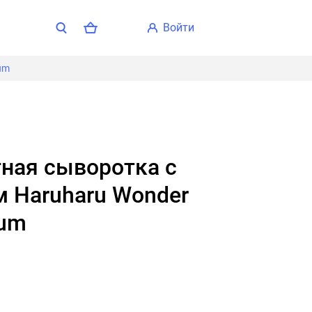
войти
um
 Haruharu Wonder
rum