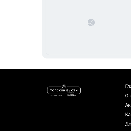
Г
О
А
К
Д