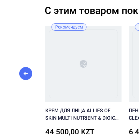
C этим товаром по
Рекомендуем
 тонер для
КРЕМ ДЛЯ ЛИЦА ALLIES OF
ПЕН
 кожи с 92%
SKIN MULTI NUTRIENT & DIOIC
CLE
racle Cica
RENEWING CREAM 50 МЛ
FOA
ZT
44 500,00 KZT
6 