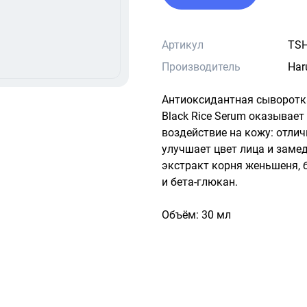
Артикул
TSH
Производитель
Har
Антиоксидантная сыворотка
Black Rice Serum оказывае
воздействие на кожу: отлич
улучшает цвет лица и замед
экстракт корня женьшеня, б
и бета-глюкан.

Объём: 30 мл