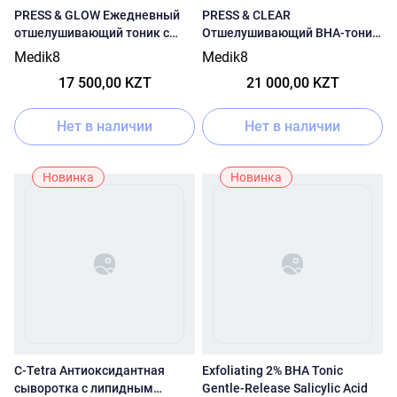
PRESS & GLOW Ежедневный
PRESS & CLEAR
отшелушивающий тоник с
Отшелушивающий ВНА-тоник
РНА и активатором
с 2% инкапсулированной
Medik8
Medik8
ферментов
салициловой кислотой
17 500,00 KZT
21 000,00 KZT
Нет в наличии
Нет в наличии
Новинка
Новинка
C-Tetra Антиоксидантная
Exfoliating 2% BHA Tonic
сыворотка с липидным
Gentle-Release Salicylic Acid