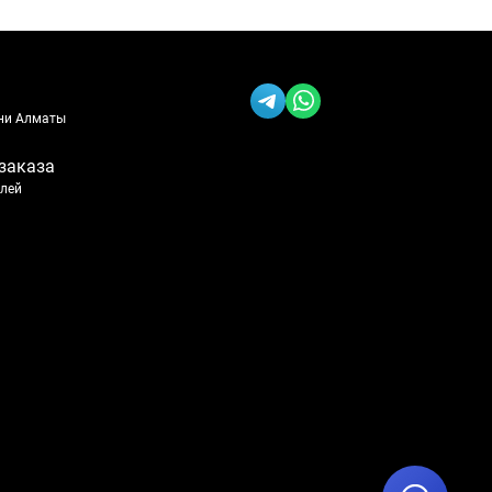
ени Алматы
заказа
блей