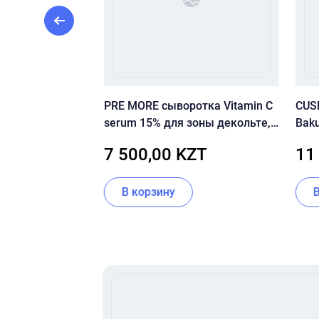
 крем с
PRE MORE сыворотка Vitamin C
CUSK
нтенолом CU
serum 15% для зоны декольте,
Baku
 Cicaming B5
для лица 30 мл
ZT
7 500,00 KZT
11
0 мл
В корзину
Item
1
of
16