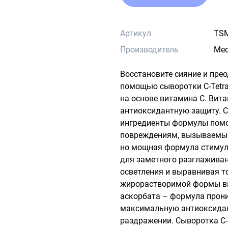
Артикул
TS
Производитель
Med
Восстановите сияние и прео
помощью сыворотки C-Tetra
на основе витамина С. Вита
антиоксидантную защиту. 
ингредиенты формулы помо
повреждениям, вызываемым 
но мощная формула стимули
для заметного разглаживани
осветления и выравнивая т
жирорастворимой формы ви
аскорбата – формула проник
максимальную антиоксидан
раздражении. Сыворотка C-T