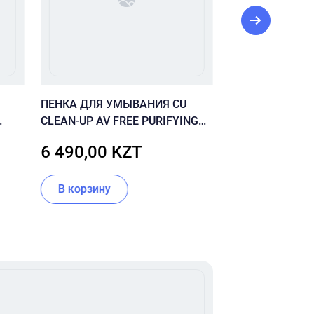
ПЕНКА ДЛЯ УМЫВАНИЯ CU
Timeless Витам
CLEAN-UP AV FREE PURIFYING
FOAM CLEANSER
6 490,00 KZT
11 550,00
В корзину
Нет в налич