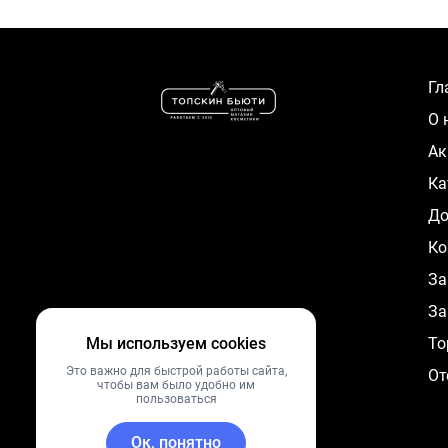
Г
О
А
К
Д
Ко
За
За
Мы используем cookies
To
Это важно для быстрой работы сайта,
От
чтобы вам было удобно им
пользоваться
Ок, понятно