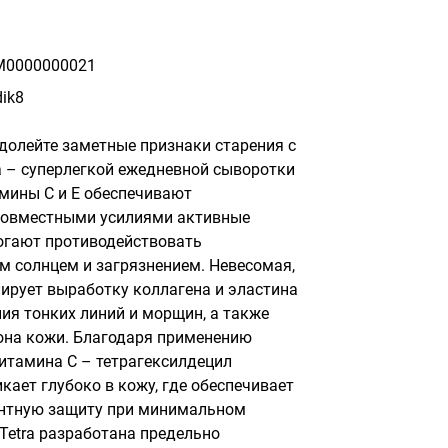
M0000000021
ik8
долейте заметные признаки старения с 
 – суперлегкой ежедневной сыворотки 
мины С и Е обеспечивают 
Совместными усилиями активные 
гают противодействовать 
солнцем и загрязнением. Невесомая, 
рует выработку коллагена и эластина 
я тонких линий и морщин, а также 
она кожи. Благодаря применению 
тамина С – тетрагексилдецил 
ает глубоко в кожу, где обеспечивает 
тную защиту при минимальном 
etra разработана предельно 