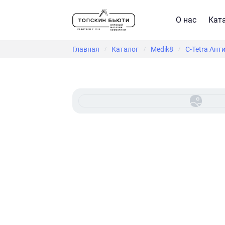
О нас
Кат
Главная
Каталог
Medik8
C-Tetra Ан
/
/
/