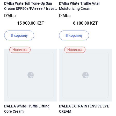
D'Alba Waterfull Tone-Up Sun
D'Alba White Truffle Vital
Cream SPF50+/PA++++ / travel
Moisturizing Cream
set
D'Alba
D'Alba
15 900,00 KZT
6 100,00 KZT
В корзину
В корзину
Новинка
Новинка
D'ALBA White Truffle Lifting
D'ALBA EXTRA INTENSIVE EYE
Core Cream
CREAM