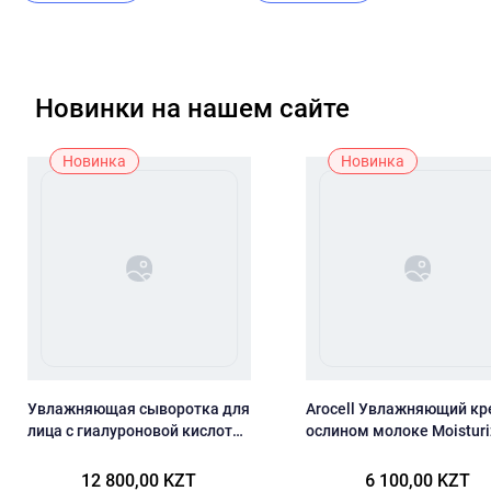
Новинки на нашем сайте
Новинка
Новинка
Увлажняющая сыворотка для
Arocell Увлажняющий кр
лица с гиалуроновой кислотой
ослином молоке Moisturi
и пантенолом Biodance Hydro
Cream 54 гр
Cera-nol Ampoule
12 800,00 KZT
6 100,00 KZT