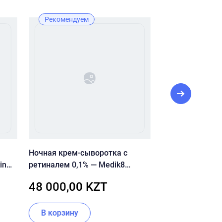
Рекомендуем
Лидер прода
Лучшая цена
Рекомендуе
Ночная крем-сыворотка с
PRE MORE ЭНЗ
in
ретиналем 0,1% — Medik8
PURE ENZYME 
Gel
Crystal Retinal 10
48 000,00 KZT
6 800,00 
В корзину
В корзину