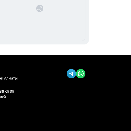
ени Алматы
заказа
блей