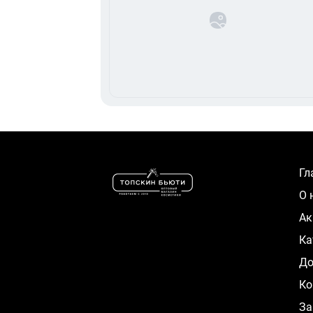
Г
О
А
К
Д
Ко
За