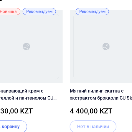
Новинка
Рекомендуем
Рекомендуем
окаивающий крем с
Мягкий пилинг-скатка с
теллой и пантенолом CU
экстрактом брокколи CU Sk
 Dr.Solution Cicaming B5
Dr. Solution Broccoli Peeling 
130,00 KZT
4 400,00 KZT
eca Cream 70 мл
В корзину
Нет в наличии