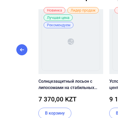
Новинка
Лидер продаж
Лучшая цена
Рекомендуем
воротка с
Солнцезащитный лосьон с
Усп
% — Medik8
липосомами на стабильных
цен
фильтрах CU SKIN Clean-UP
SKIN
KZT
7 370,00 KZT
9 
Blemish Sun Lotion SPF50+
Mad
PA++++ 60 мл
ии
В корзину