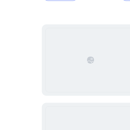
Item
1
of
16