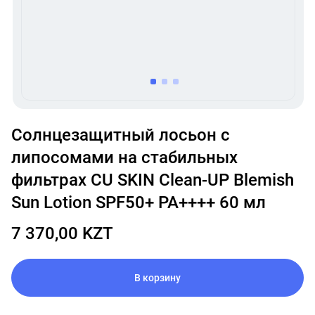
item
item
item
0
1
2
Item
1
Солнцезащитный лосьон с
of
липосомами на стабильных
3
фильтрах CU SKIN Clean-UP Blemish
Sun Lotion SPF50+ PA++++ 60 мл
7 370,00 KZT
В корзину