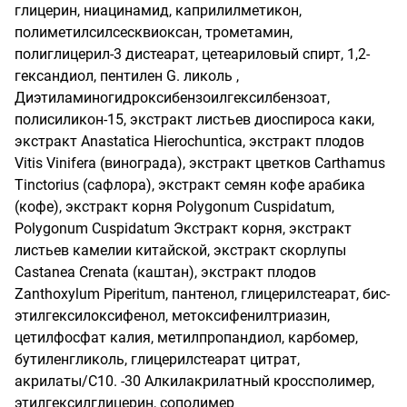
глицерин, ниацинамид, каприлилметикон, 
полиметилсилсесквиоксан, трометамин, 
полиглицерил-3 дистеарат, цетеариловый спирт, 1,2-
гександиол, пентилен G. ликоль , 
Диэтиламиногидроксибензоилгексилбензоат, 
полисиликон-15, экстракт листьев диоспироса каки, 
экстракт Anastatica Hierochuntica, экстракт плодов 
Vitis Vinifera (винограда), экстракт цветков Carthamus 
Tinctorius (сафлора), экстракт семян кофе арабика 
(кофе), экстракт корня Polygonum Cuspidatum, 
Polygonum Cuspidatum Экстракт корня, экстракт 
листьев камелии китайской, экстракт скорлупы 
Castanea Crenata (каштан), экстракт плодов 
Zanthoxylum Piperitum, пантенол, глицерилстеарат, бис-
этилгексилоксифенол, метоксифенилтриазин, 
цетилфосфат калия, метилпропандиол, карбомер, 
бутиленгликоль, глицерилстеарат цитрат, 
акрилаты/C10. -30 Алкилакрилатный кроссполимер, 
этилгексилглицерин, сополимер 