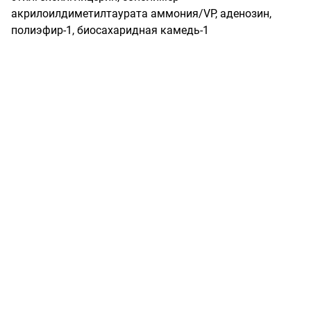
акрилоилдиметилтаурата аммония/VP, аденозин, 
полиэфир-1, биосахаридная камедь-1