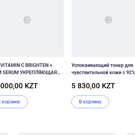
 VITAMIN C BRIGHTEN +
Успокаивающий тонер для
M SERUM УКРЕПЛЯЮЩАЯ
чувствительной кожи с 92
ОРОТКА С 20%
центеллы Dr.Ceuracle Cica
 000,00 KZT
5 830,00 KZT
АМИНОМ С 30 ML
Regen 92 Toner
В корзину
В корзину