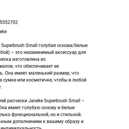
5552702
eke
Superbrush Small голубая основа/белые 
убой) – это незаменимый аксессуар для 
ческа изготовлена из 
алов, что обеспечивает ее 
. Она имеет маленький размер, что 
 в сумке или косметичке, чтобы в любой 


ей расчески Janeke Superbrush Small – 
Она имеет голубую основу и белые 
олько функциональной, но и стильной. 
ичным дополнением к вашему образу и 
индивидуальность.
