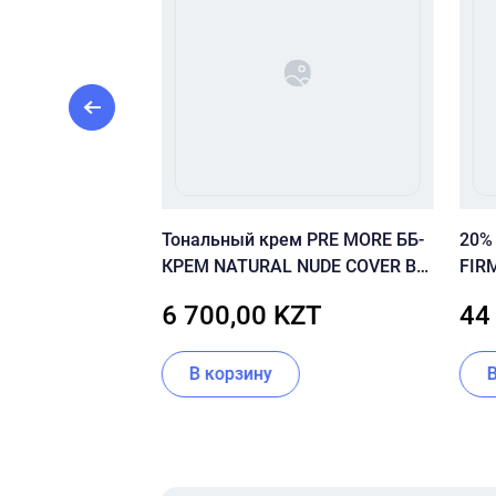
 кушон со
Тональный крем PRE MORE ББ-
20%
м CU SKIN
КРЕМ NATURAL NUDE COVER BB
FIR
IT CUSHION
CREAM SPF20
СЫВ
KZT
6 700,00 KZT
44
A+++) 23 тон
ВИТ
В корзину
Item
1
of
16