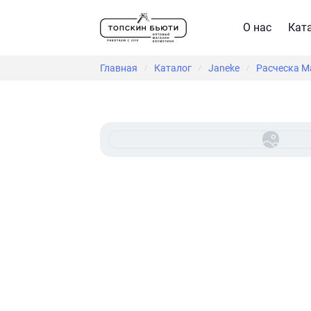
О нас
Кат
Главная
Каталог
Janeke
Расческа Ма
/
/
/