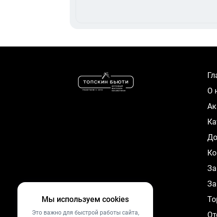
Г
О
А
К
Д
Ко
За
За
Мы используем cookies
To
Это важно для быстрой работы сайта,
От