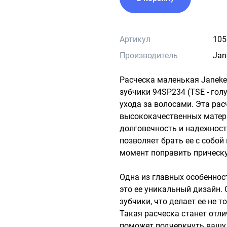
Артикул
105
Производитель
Jan
Расческа маленькая Janeke 
зубчики 94SP234 (TSE - гол
ухода за волосами. Эта рас
высококачественных матери
долговечность и надежность
позволяет брать ее с собой
момент поправить прическу.
Одна из главных особенност
это ее уникальный дизайн. 
зубчики, что делает ее не т
Такая расческа станет отл
поможет подчеркнуть вашу 