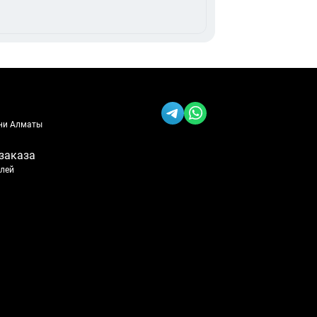
ени Алматы
заказа
блей