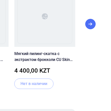
Мягкий пилинг-скатка с
Успокаивающий
%
экстрактом брокколи CU Skin
центеллой и па
Dr. Solution Broccoli Peeling Gel
SKIN Dr.Solutio
4 400,00 KZT
9 130,00 
Madeca Cream 
Нет в наличии
В корзину