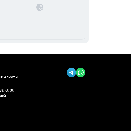
ени Алматы
заказа
блей