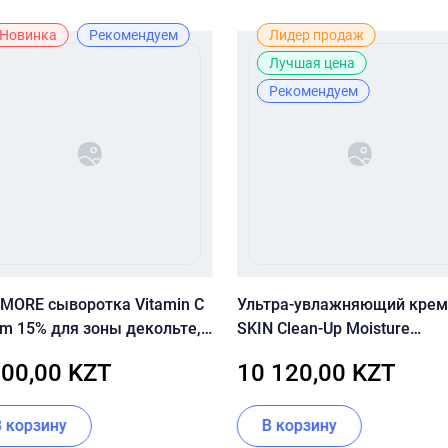
Новинка
Рекомендуем
Лидер продаж
Лучшая цена
Рекомендуем
 MORE сыворотка Vitamin C
Ультра-увлажняющий крем
um 15% для зоны декольте,
SKIN Clean-Up Moisture
 лица 30 мл
Balancing Cream
500,00 KZT
10 120,00 KZT
В корзину
В корзину