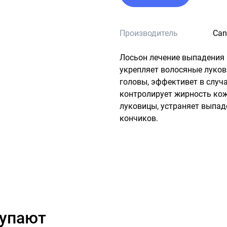
Производитель
Can
Лосьон лечение выпадения в
укрепляет волосяные луков
головы, эффективет в случа
контролирует жирность кож
луковицы, устраняет выпаде
кончиков.
купают