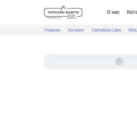
О нас
Кат
Главная
Каталог
Cantabria Labs
IRAL
/
/
/