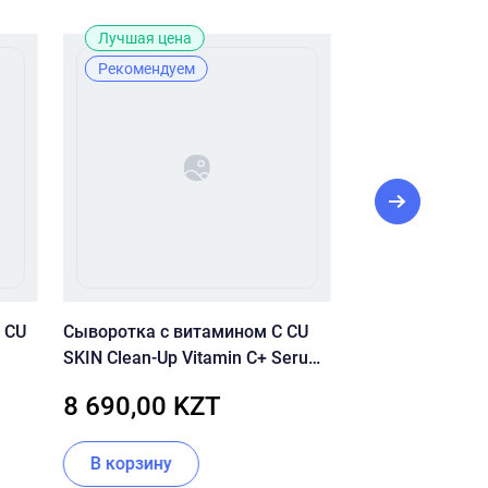
Лучшая цена
Рекомендуе
Рекомендуем
 CU
Сыворотка с витамином С CU
Ночная крем-с
SKIN Clean-Up Vitamin C+ Serum
ретиналем 0,1%
20 мл
Crystal Retinal 1
8 690,00 KZT
48 000,00
В корзину
В корзину