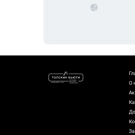
Г
О
А
К
Д
Ко
За