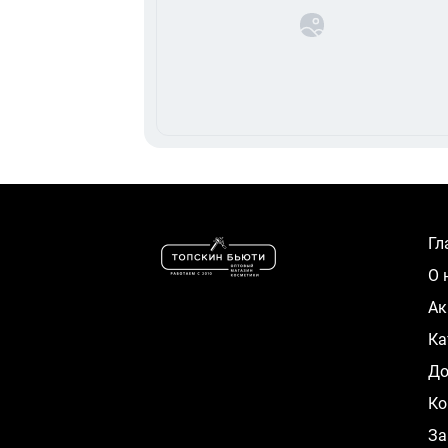
Г
О
А
К
Д
Ко
За