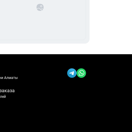
ени Алматы
заказа
блей