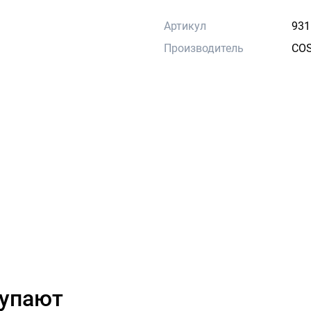
Артикул
931
Производитель
CO
купают