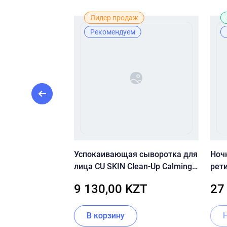
Рекомендуем
Лидер продаж
Рекомендуем
 крем с
Успокаивающая сыворотка для
Ноч
нтенолом CU
лица CU SKIN Clean-Up Calming
рет
 Cicaming B5
Intensive Serum 30 мл
Crys
ZT
9 130,00 KZT
27
0 мл
В корзину