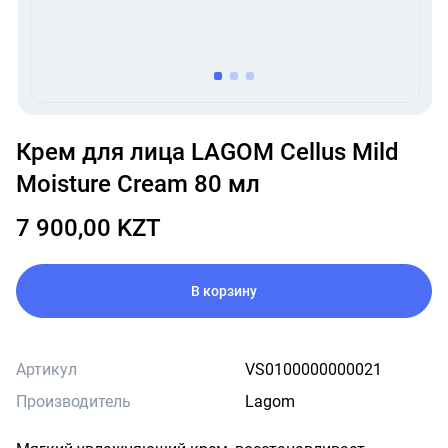
item
item
item
0
1
2
Item
1
Крем для лица LAGOM Cellus Mild
of
Moisture Cream 80 мл
3
7 900,00 KZT
В корзину
Артикул
VS0100000000021
Производитель
Lagom