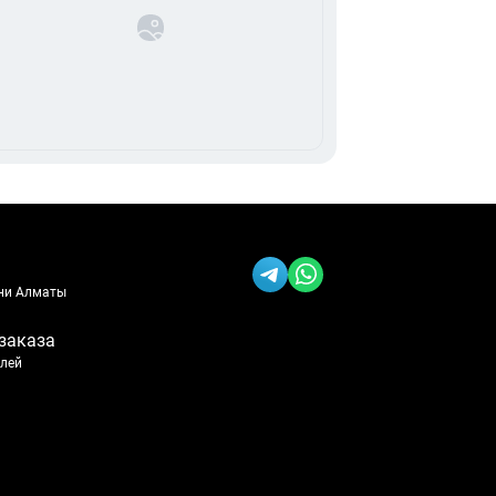
ени Алматы
заказа
блей