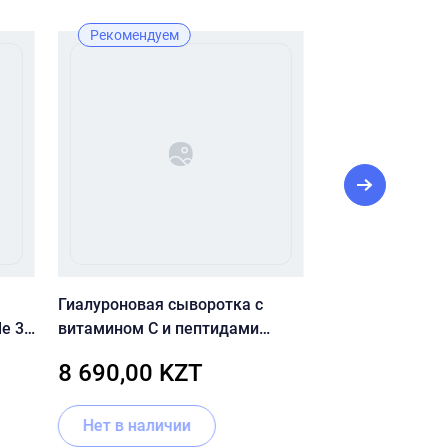
Рекомендуем
Лучшая цена
Рекомендуе
Гиалуроновая сыворотка с
Сыворотка с в
le 30
витамином С и пептидами
SKIN Clean-Up V
Timeless Skin Care Hyaluronic
20 мл
8 690,00 KZT
8 690,00 
Acid Vitamin C Serum
Нет в наличии
В корзину