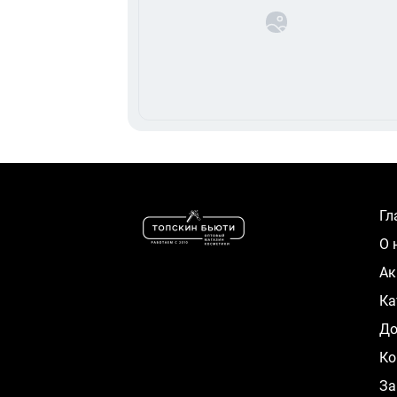
Г
О
А
К
Д
Ко
За