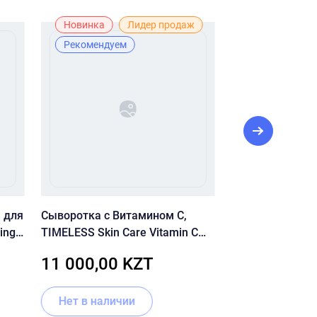
Новинка
Лидер продаж
Новинка
Рекомендуем
Рекомендуе
 для
Сыворотка с Витамином С,
Омолаживающа
ing
TIMELESS Skin Care Vitamin C
ретинолом (0,5
20% Serum 50ml
феруловой кисл
11 000,00 KZT
17 050,00
CLEAN-UP Retino
Нет в наличии
В корзину