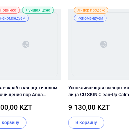
Новинка
Лучшая цена
Лидер продаж
Рекомендуем
Рекомендуем
ка-скраб с кверцетинолом
Успокаивающая сыворотка
 очищения пор Anua
лица CU SKIN Clean-Up Calm
tleaf Quercetinol Pore Deep
Intensive Serum 30 мл
500,00 KZT
9 130,00 KZT
ansing Foam
В корзину
В корзину