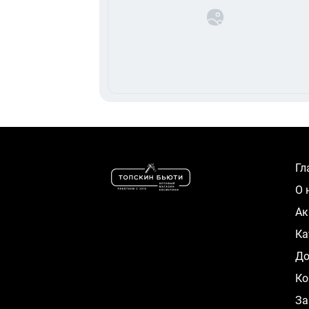
Г
О
А
К
Д
Ко
За