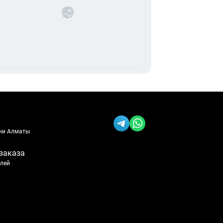
ени Алматы
заказа
блей