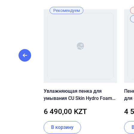
Рекомендуем
ыворотка с
Увлажняющая пенка для
Пен
пептидами
умывания CU Skin Hydro Foam
для
re Hyaluronic
Cleanser
Hear
ZT
6 490,00 KZT
4 
Serum
Cle
ии
В корзину