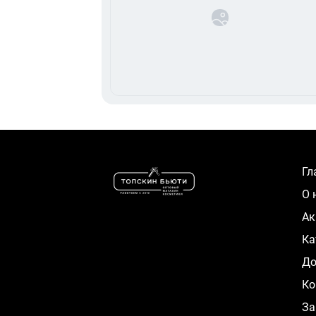
Г
О
А
К
Д
Ко
За