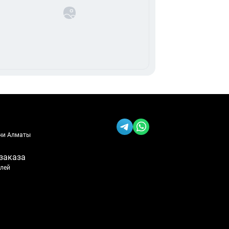
ени Алматы
заказа
блей