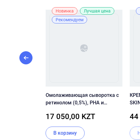
ж
Новинка
Лучшая цена
Рекомендуем
 By Wishtrend
Омолаживающая сыворотка с
КРЕ
zyme Powder
ретинолом (0,5%), PHA и
SKI
феруловой кислотой CU:Skin CU
REN
ZT
17 050,00 KZT
44
CLEAN-UP Retinol Activator 0.5%
ии
В корзину