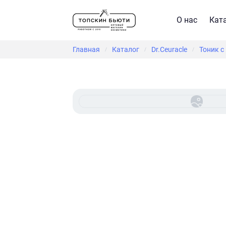
О нас
Кат
Главная
Каталог
Dr.Ceuracle
Тоник с
/
/
/