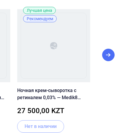
Лучшая цена
Новинка
Рекомендуем
Ночная крем-сыворотка с
Кушон ухажива
и
ретиналем 0,03% — Medik8
#19 CUSKIN Clea
MIN
Crystal Retinal 3
Cushion Pact SP
27 500,00 KZT
11 220,00
15г + 15г
Нет в наличии
В корзину