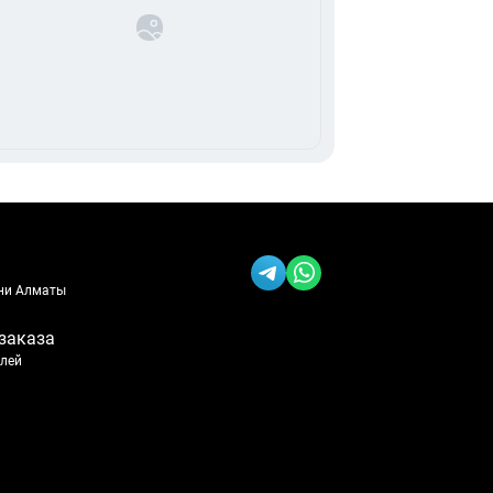
ени Алматы
заказа
блей