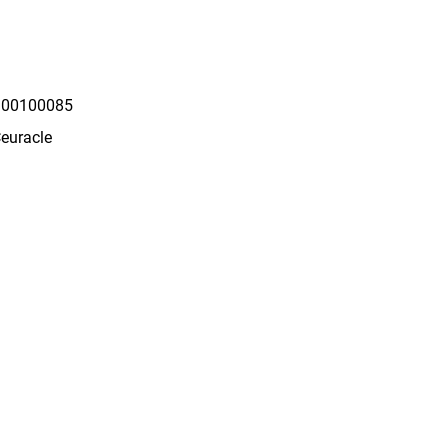
00100085
Ceuracle