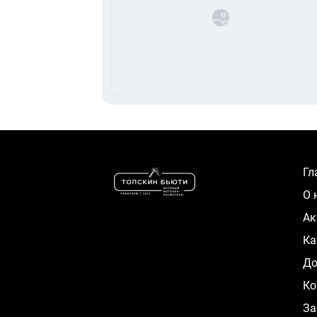
Г
О
А
К
Д
Ко
За