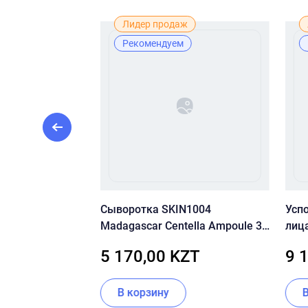
Лидер продаж
Рекомендуем
А ДЛЯ
Сыворотка SKIN1004
Усп
E MOISTURE
Madagascar Centella Ampoule 30
лица
NG
мл
Inte
ZT
5 170,00 KZT
9 
В корзину