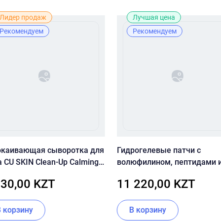
Лидер продаж
Лучшая цена
Рекомендуем
Рекомендуем
окаивающая сыворотка для
Гидрогелевые патчи с
 CU SKIN Clean-Up Calming
волюфилином, пептидами 
nsive Serum 30 мл
витамином U CU SKIN VITA
130,00 KZT
11 220,00 KZT
U Hydro Gel Eye Patch
В корзину
В корзину