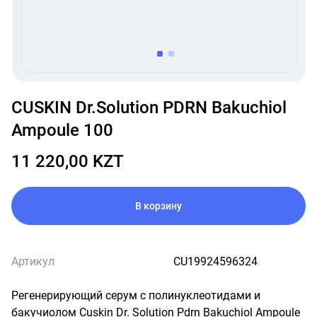
item
item
0
1
Item
1
CUSKIN Dr.Solution PDRN Bakuchiol
of
Ampoule 100
2
11 220,00 KZT
В корзину
Артикул
CU19924596324
Регенерирующий серум с полинуклеотидами и 
бакучиолом Cuskin Dr. Solution Pdrn Bakuchiol Ampoule 