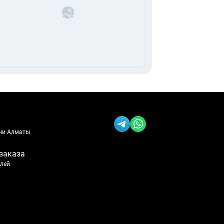
ени Алматы
заказа
блей