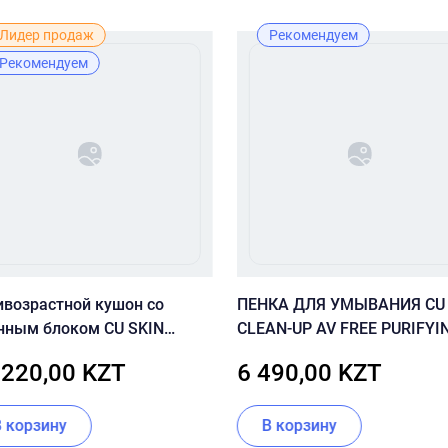
Лидер продаж
Рекомендуем
Рекомендуем
ивозрастной кушон со
ПЕНКА ДЛЯ УМЫВАНИЯ CU
нным блоком CU SKIN
CLEAN-UP AV FREE PURIFYI
AN-UP SKINFIT CUSHION
FOAM CLEANSER
 220,00 KZT
6 490,00 KZT
T (SPF50+/PA+++) 21 тон
В корзину
В корзину