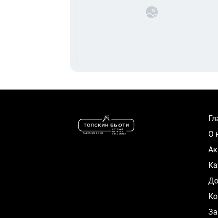
Г
О
А
К
Д
Ко
За