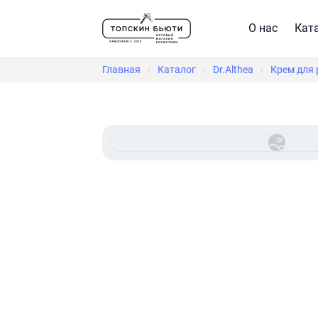
О нас
Кат
Главная
Каталог
Dr.Althea
Крем для 
/
/
/