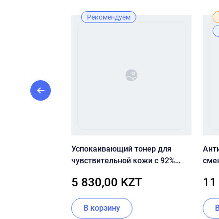
ж
Рекомендуем
ИМНАЯ ПУДРА
Успокаивающий тонер для
Ант
POWDER WASH
чувствительной кожи с 92%
сме
центеллы Dr.Ceuracle Cica
CLE
ZT
5 830,00 KZT
11
Regen 92 Toner
PAC
В корзину