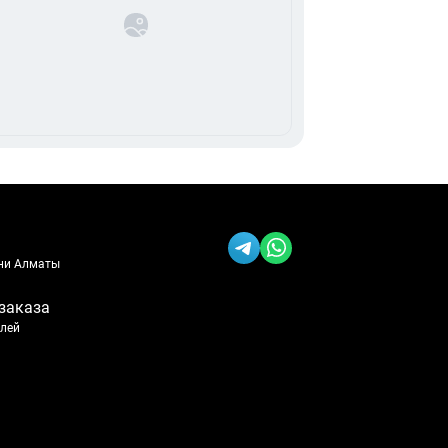
ени Алматы
заказа
блей