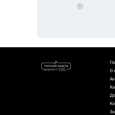
Г
О
А
К
Д
Ко
За