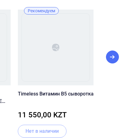
Рекомендуем
Новинка
Timeless Витамин B5 сыворотка
Кушон ухажива
E
#19 CUSKIN Clea
Cushion Pact SP
11 550,00 KZT
11 220,00
15г + 15г
Нет в наличии
В корзину