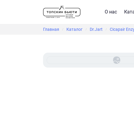
О нас
Кат
Главная
Каталог
Dr.Jart
Cicapair En
/
/
/