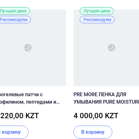
Лучшая цена
Лучшая цена
Рекомендуем
Рекомендуем
рогелевые патчи с
PRE MORE ПЕНКА ДЛЯ
юфилином, пептидами и
УМЫВАНИЯ PURE MOISTUR
амином U CU SKIN VITAMIN
FOAM CLEANSING
 220,00 KZT
4 000,00 KZT
dro Gel Eye Patch
В корзину
В корзину