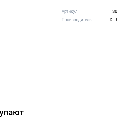
Артикул
TS0
Производитель
Dr.J
купают