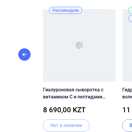
Рекомендуем
Рекомендуем
n C boosting
Гиалуроновая сыворотка с
Гид
]
витамином С и пептидами
вол
Timeless Skin Care Hyaluronic
вит
ZT
8 690,00 KZT
11
Acid Vitamin C Serum
U Hy
Нет в наличии