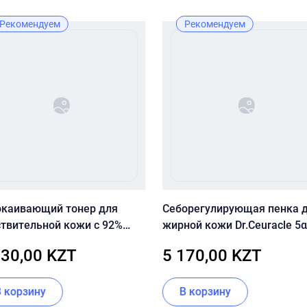
Рекомендуем
Рекомендуем
окаивающий тонер для
Себорегулирующая пенка 
ствительной кожи с 92%
жирной кожи Dr.Ceuracle 5α
еллы Dr.Ceuracle Cica
Control Clearing Cleansing 
830,00 KZT
5 170,00 KZT
n 92 Toner
В корзину
В корзину