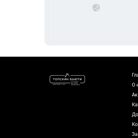
Г
О
А
К
Д
Ко
За