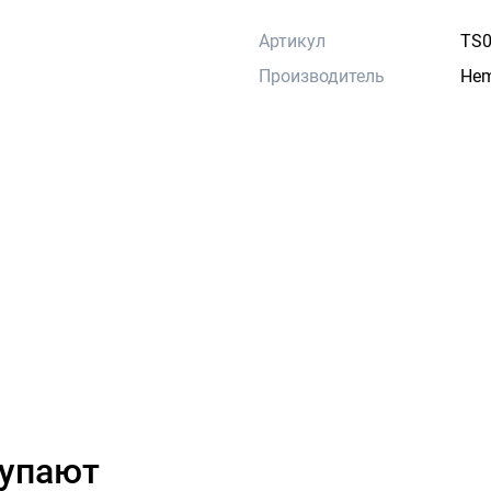
Артикул
TS0
Производитель
He
купают