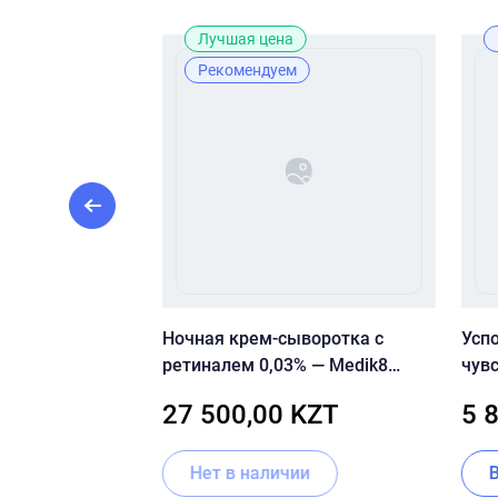
Лучшая цена
Рекомендуем
tamin C + E
Ночная крем-сыворотка с
Усп
воротка для лица
ретиналем 0,03% — Medik8
чув
Crystal Retinal 3
цент
ZT
27 500,00 KZT
5 
Rege
ии
Нет в наличии