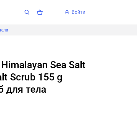
войти
 тела
lt Scrub 155 g
б для тела