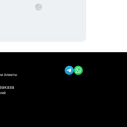
ени Алматы
заказа
блей