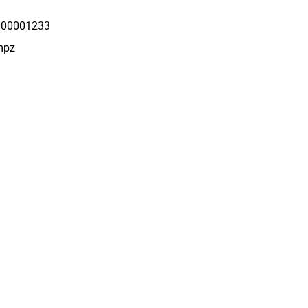
00001233
mpz