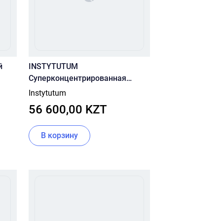
й
INSTYTUTUM
Суперконцентрированная
сыворотка с витамином С Anti-
Instytutum
Wrinkle Brightening C-erum 30 ml
56 600,00 KZT
В корзину