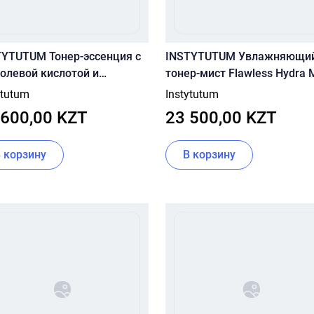
TYTUTUM Тонер-эссенция с
INSTYTUTUM Увлажняющи
олевой кислотой и
тонер-мист Flawless Hydra M
цинамидом Resurfacing
100 ml
ytutum
Instytutum
Glow Toner 50ml
 600,00 KZT
23 500,00 KZT
В корзину
В корзину