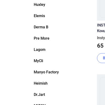
Huxley
Elemis
INS
Derma B
Кон
рети
Inst
Pre More
Reti
65
Lagom
MyCli
Manyo Factory
Heimish
Dr.Jart