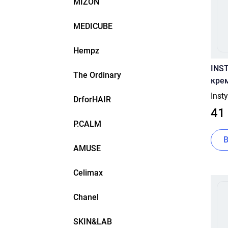
MIZON
MEDICUBE
Hempz
INS
The Ordinary
крем
Illum
Inst
DrforHAIR
ml
41
P.CALM
AMUSE
Celimax
Chanel
SKIN&LAB