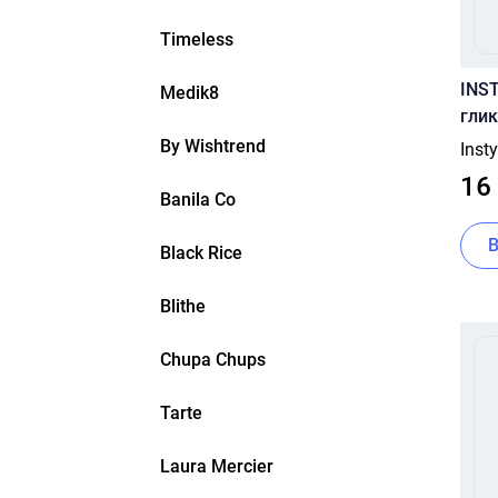
Timeless
INS
Medik8
глик
ниа
By Wishtrend
Inst
16
Banila Co
Black Rice
Blithe
Chupa Chups
Tarte
Laura Mercier