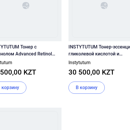
TYTUTUM Тонер с
INSTYTUTUM Тонер-эссенци
нолом Advanced Retinol
гликолевой кислотой и
r 150 ml
ниацинамидом Resurfacing
ytutum
Instytutum
Glow Toner150 ml
 500,00 KZT
30 500,00 KZT
В корзину
В корзину