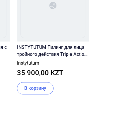
я с
INSTYTUTUM Пилинг для лица
тройного действия Triple Action
Resurfacing Peel 60ml
Instytutum
35 900,00 KZT
В корзину