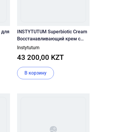
 для
INSTYTUTUM Superbiotic Cream
Восстанавливающий крем с
керамидами 50ml
Instytutum
43 200,00 KZT
В корзину