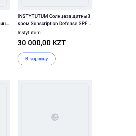
INSTYTUTUM Солнцезащитный
инг
крем Sunscription Defense SPF
50 50ml
Instytutum
30 000,00 KZT
В корзину