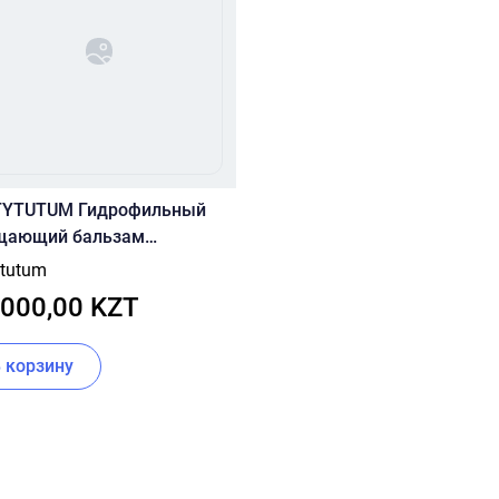
TYTUTUM Гидрофильный
щающий бальзам
sforming Melting Cleanser
ytutum
l.
 000,00 KZT
В корзину