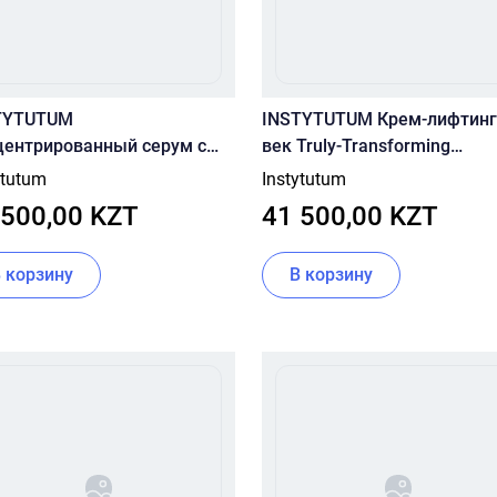
TYTUTUM
INSTYTUTUM Крем-лифтинг
центрированный серум с
век Truly-Transforming
нолом Anti-Aging X-Strength
Brightening Eye Cream 15 ml
ytutum
Instytutum
nol Serum 30ml
 500,00 KZT
41 500,00 KZT
В корзину
В корзину