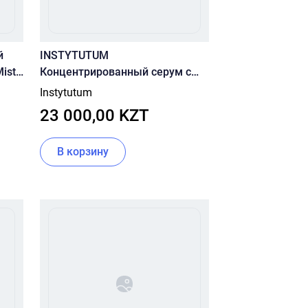
й
INSTYTUTUM
ist
Концентрированный серум с
ретинолом Anti-Aging X-Strength
Instytutum
Retinol Serum (трэвел-объем) 10
23 000,00 KZT
ml
В корзину