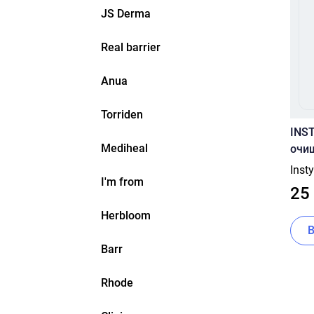
JS Derma
Real barrier
Anua
Torriden
INS
Mediheal
очи
Tran
Inst
I'm from
120m
25
Herbloom
Barr
Rhode