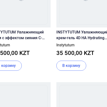
TYTUTUM Увлажняющий
INSTYTUTUM Увлажняющи
 с эффектом сияния C-
крем-гель 4D HA Hydrating
inating 3D Moisturizer 500
Water Burst Cream 50 ml
ytutum
Instytutum
 500,00 KZT
35 500,00 KZT
В корзину
В корзину