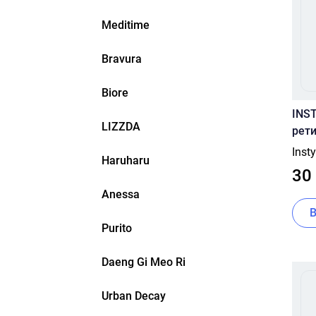
Meditime
Bravura
Biore
INS
LIZZDA
рети
Tone
Inst
Haruharu
30
Anessa
Purito
Daeng Gi Meo Ri
Urban Decay