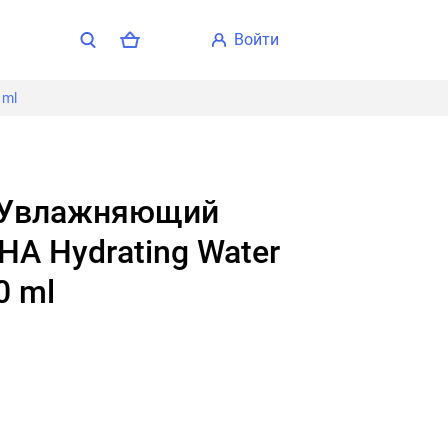
войти
 ml
HA Hydrating Water
0 ml