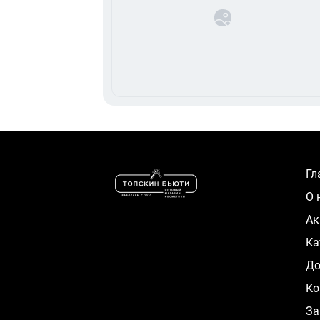
Г
О
А
К
Д
Ко
За