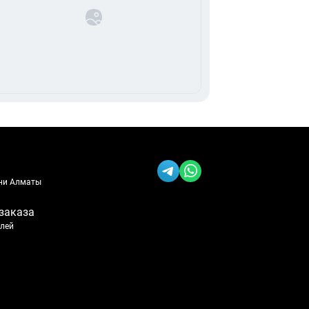
ени Алматы
заказа
блей