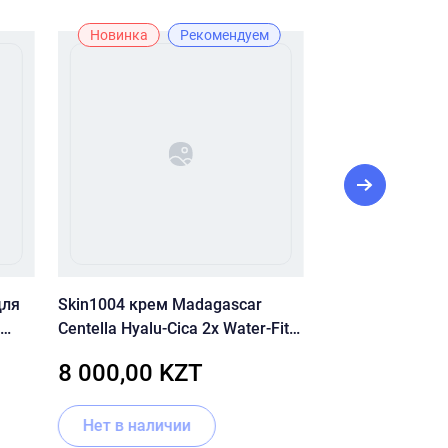
Новинка
Рекомендуем
Рекомендуе
для
Skin1004 крем Madagascar
TIMELESS 20% Vi
Centella Hyalu-Cica 2x Water-Fit
Ferulic Acid сы
Foam
для лица, для зоны декольте
30 мл
8 000,00 KZT
9 500,00 
100 мл
Нет в наличии
Нет в налич