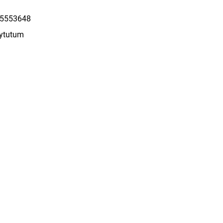
5553648
tytutum