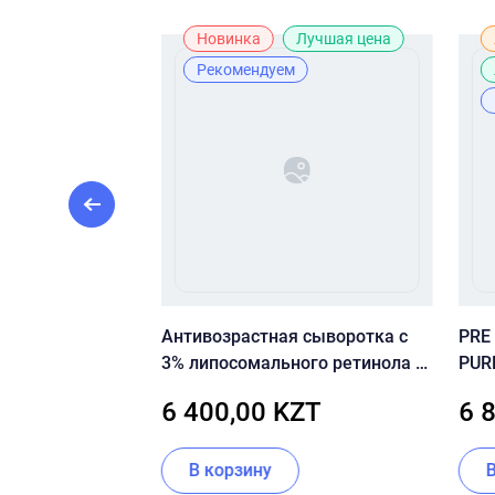
ж
Новинка
Лучшая цена
Рекомендуем
ем De Luxe Mood
Антивозрастная сыворотка с
PRE
3% липосомального ретинола и
PUR
пептидами SKIN&LAB Retinol
ZT
6 400,00 KZT
6 
Repair Serum
В корзину