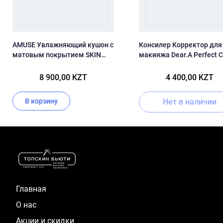
AMUSE Увлажняющий кушон с
Консилер Корректор для
матовым покрытием SKIN
макияжа Dear.A Perfect C
TUNE VEGAN COVER CUSHION
Concealer Palette
02 NUDE TUNE SPF 45 PA+++
8 900,00 KZT
4 400,00 KZT
В корзину
Нет в наличии
Item
1
of
16
Главная
О нас
Акции и скидки