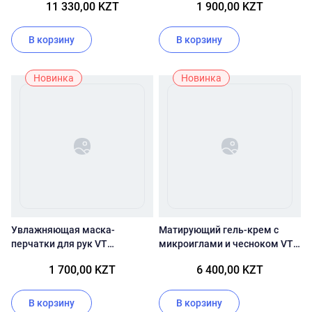
11 330,00 KZT
1 900,00 KZT
Shot 100
В корзину
В корзину
Новинка
Новинка
Увлажняющая маска-
Матирующий гель-крем с
перчатки для рук VT
микроиглами и чесноком VT
Cosmetics Reedle Shot
Cosmetics Garlic AC Reedle
1 700,00 KZT
6 400,00 KZT
Nourishing Hand Mask
Shot Gel Cream
В корзину
В корзину