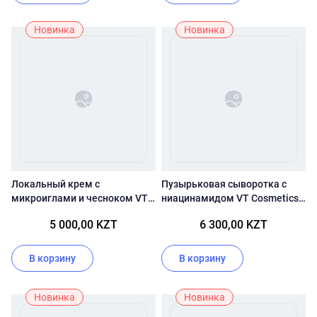
Новинка
Новинка
Локальный крем с
Пузырьковая сыворотка с
микроиглами и чесноком VT
ниацинамидом VT Cosmetics
Cosmetics Garlic AC Reedle
Niacinamide Glutathione
5 000,00 KZT
6 300,00 KZT
Shot Spot Cream
Yellow Micro Bubble SerumHL
В корзину
В корзину
Новинка
Новинка