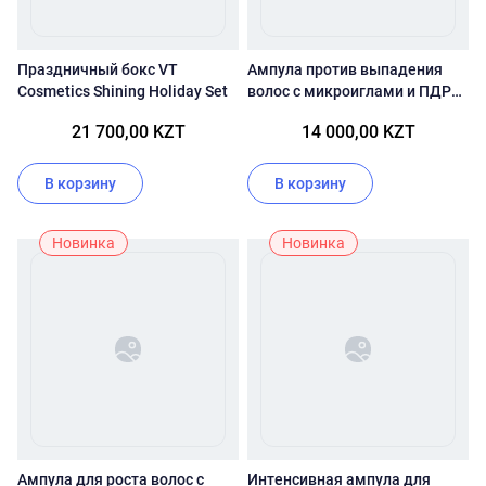
Праздничный бокс VT
Ампула против выпадения
Cosmetics Shining Holiday Set
волос с микроиглами и ПДРН
VT Cosmetics PDRN Reedle
21 700,00 KZT
14 000,00 KZT
Shot Hair Ampoule 100dL
В корзину
В корзину
Новинка
Новинка
Ампула для роста волос с
Интенсивная ампула для