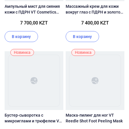
Ампульный мист для сияния
Массажный крем для кожи
кожи с ПДРН VT Cosmetics
вокруг глаз с ПДРН и золотом
PDRN Glow Ampoule
VT Cosmetics PDRN Reedle
7 700,00 KZT
7 400,00 KZT
Shot Eye Lifter
В корзину
В корзину
Новинка
Новинка
Бустер-сыворотка с
Маска-пилинг для ног VT
микроиглами и трюфелем VT
Reedle Shot Foot Peeling Mask
Cosmetics Black Truffle Reedle