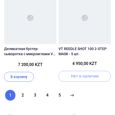
Деликатная бустер-
VT REEDLE SHOT 100 2-STEP
сыворотка с микроиглами VT
MASK - 5 шт.
Cosmetics Mild Reedle Shot 50
4 950,00 KZT
7 200,00 KZT
Нет в наличии
В корзину
1
2
3
4
5