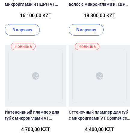
микроиглами и ПДРН VT
волос с микроиглами и ПДРН
Cosmetics PDRN Reedle Shot
VT Cosmetics PDRN Reedle
16 100,00 KZT
18 300,00 KZT
Hair Ampoule 300dL
Shot Hair Ampoule 700dL
В корзину
В корзину
Новинка
Новинка
Интенсивный плампер для
Оттеночный плампер для губ
губ с микроиглами VT
с микроиглами VT Cosmetics
Cosmetics Reedle Shot Lip
Reedle Shot Lip Plumper
4 700,00 KZT
4 400,00 KZT
Plumper Expert
Twinkle