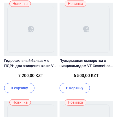
Новинка
Новинка
Гидрофильный бальзам с
Пузырьковая сыворотка с
ПДРН для очищения кожи VT
ниацинамидом VT Cosmetics
Cosmetics PDRN Grinding
Niacinamide Glutathione
7 200,00 KZT
6 500,00 KZT
Cleansing Balm
Yellow Micro Bubble Serum
В корзину
В корзину
Новинка
Новинка