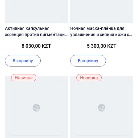
Активная капсульная
Ночная маска-плёнка для
эссенция против пигментации
увлажнения и сияния кожи с
VT Cosmetics TX-Toning
ПДРН VT Cosmetics PDRN
8 030,00 KZT
5 300,00 KZT
Essence 2000 Shot
Glow Lock Mask
В корзину
В корзину
Новинка
Новинка