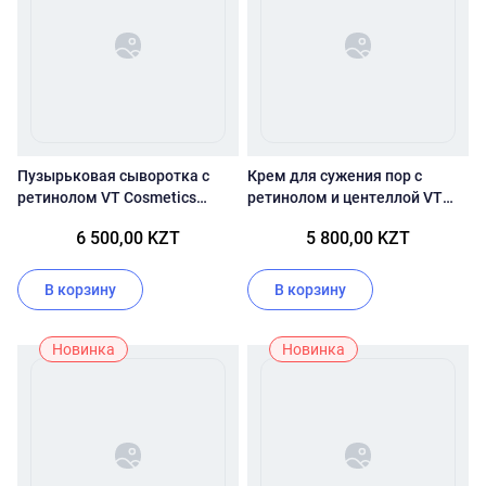
Пузырьковая сыворотка с
Крем для сужения пор с
ретинолом VT Cosmetics
ретинолом и центеллой VT
Retinol Collagen Pink Micro
Cosmetics Cica Reti-A Cream
6 500,00 KZT
5 800,00 KZT
Bubble Serum
0.05
В корзину
В корзину
Новинка
Новинка