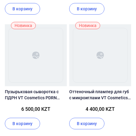
В корзину
В корзину
Новинка
Новинка
Пузырьковая сыворотка с
Оттеночный плампер для губ
ПДРН VT Cosmetics PDRN
с микроиглами VT Cosmetics
Hyaluronic Mint Micro Bubble
Reedle Shot Lip Plumper Usagi
6 500,00 KZT
4 400,00 KZT
Serum
Pink
В корзину
В корзину