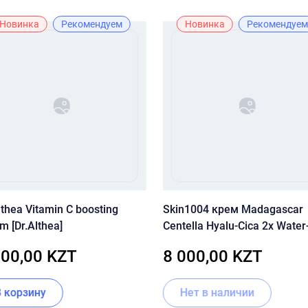
Новинка
Рекомендуем
Новинка
Рекомендуем
lthea Vitamin C boosting
Skin1004 крем Madagascar
m [Dr.Althea]
Centella Hyalu-Cica 2x Water-
для лица, для зоны деколь
500,00 KZT
8 000,00 KZT
100 мл
В корзину
Нет в наличии