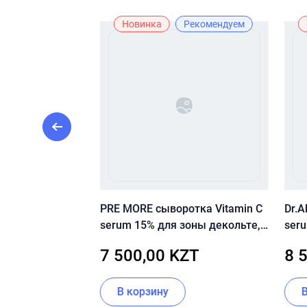
ж
Новинка
Рекомендуем
ем De Luxe Mood
PRE MORE сыворотка Vitamin C
Dr.A
serum 15% для зоны декольте,
seru
для лица 30 мл
ZT
7 500,00 KZT
8 
В корзину