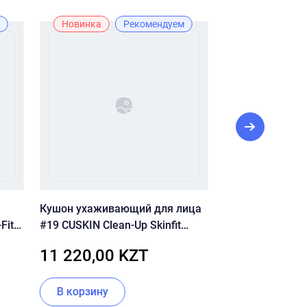
Новинка
Рекомендуем
Новинка
Кушон ухаживающий для лица
СОЛНЦЕЗАЩИ
Fit
#19 CUSKIN Clean-Up Skinfit
СЫВОРОТКА С 
те
Cushion Pact SPF50+ / PA+++,
В12 CUSKIN VIT
11 220,00 KZT
8 690,00 
15г + 15г
SERUM SPF 50+
В корзину
В корзину