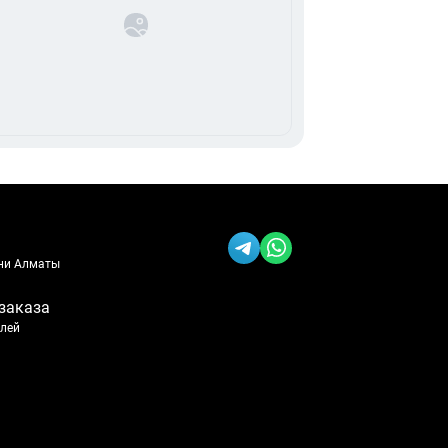
ени Алматы
заказа
блей