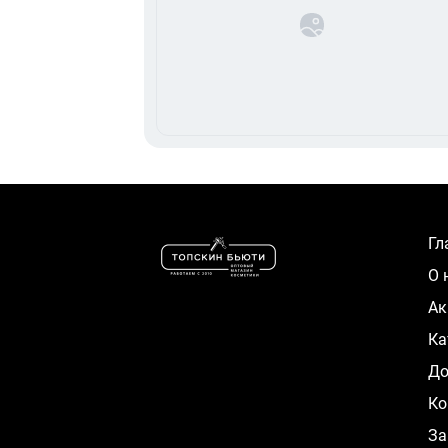
Г
О
А
К
Д
Ко
За