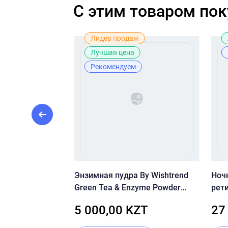
C этим товаром по
Лучшая цена
Лидер продаж
Лучшая цена
Рекомендуем
 сыворотка с
Энзимная пудра By Wishtrend
Ноч
ого ретинола и
Green Tea & Enzyme Powder
рет
&LAB Retinol
Wash 110 г.
Crys
ZT
5 000,00 KZT
27