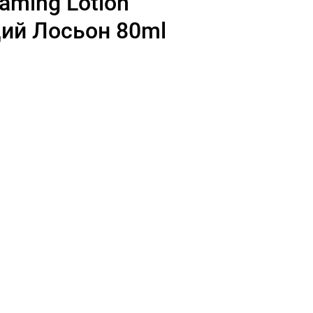
caming Lotion
ий Лосьон 80ml