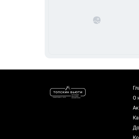
Г
О
А
К
Д
Ко