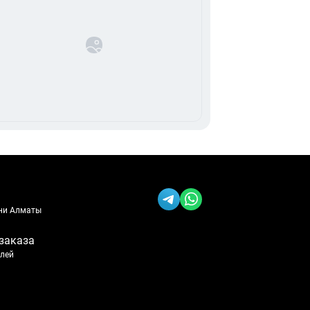
ени Алматы
заказа
блей