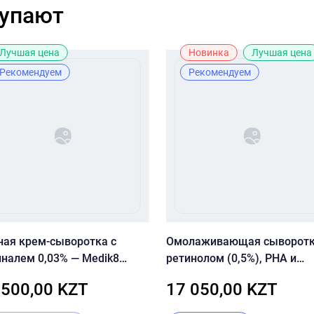
купают
Лучшая цена
Новинка
Лучшая цена
Рекомендуем
Рекомендуем
ная крем-сыворотка с
Омолаживающая сыворотк
иналем 0,03% — Medik8
ретинолом (0,5%), PHA и
tal Retinal 3
феруловой кислотой CU:Ski
 500,00 KZT
17 050,00 KZT
CLEAN-UP Retinol Activator 