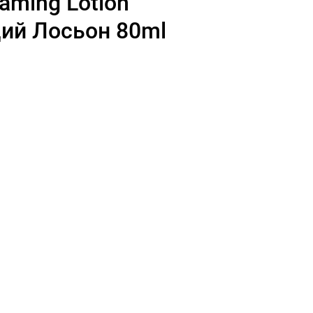
caming Lotion
ий Лосьон 80ml