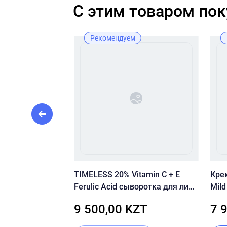
C этим товаром по
Рекомендуем
воротка с
TIMELESS 20% Vitamin C + E
Кре
% — Medik8
Ferulic Acid сыворотка для лица
Mild
30 мл
KZT
9 500,00 KZT
7 