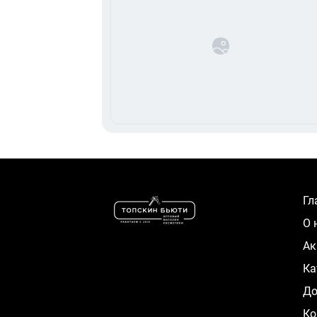
Г
О
А
К
Д
Ко