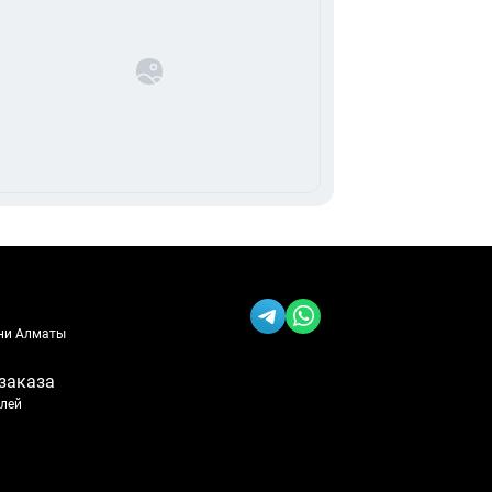
ени Алматы
заказа
блей