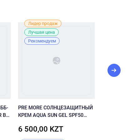
Лидер продаж
Рекомендуе
Лучшая цена
Рекомендуем
ББ-
PRE MORE СОЛНЦЕЗАЩИТНЫЙ
20% VITAMIN C
R BB
КРЕМ AQUA SUN GEL SPF50
FIRM SERUM 
(красный)
СЫВОРОТКА С 
6 500,00 KZT
44 000,00
ВИТАМИНОМ С 