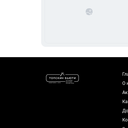
Г
О
А
К
Д
Ко