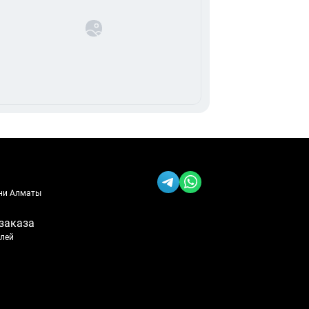
ени Алматы
заказа
блей