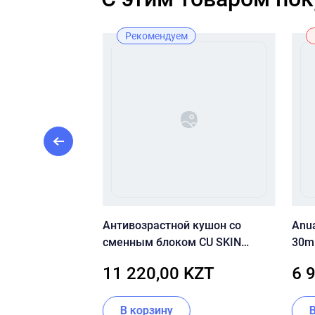
Рекомендуем
ЫВАНИЯ CU
Антивозрастной кушон со
Anua
EE PURIFYING
сменным блоком CU SKIN
30m
R
CLEAN-UP SKINFIT CUSHION
ZT
11 220,00 KZT
6 
PACT (SPF50+/PA+++) 23 тон
В корзину