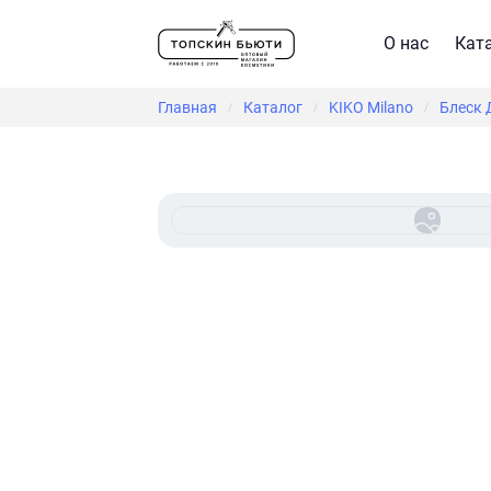
О нас
Кат
Главная
Каталог
KIKO Milano
Блеск Д
/
/
/