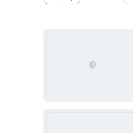
Item
1
of
16