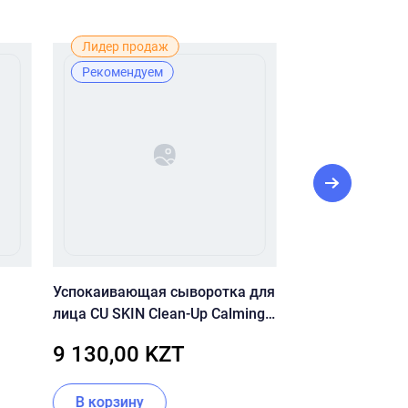
Лидер продаж
Лучшая цена
Рекомендуем
Рекомендуе
Успокаивающая сыворотка для
Гидрогелевые п
лица CU SKIN Clean-Up Calming
волюфилином, 
Intensive Serum 30 мл
витамином U C
9 130,00 KZT
11 220,00
U Hydro Gel Eye
В корзину
В корзину