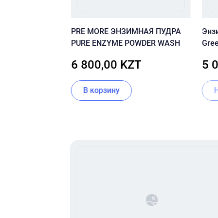
кверцетинолом
PRE MORE ЭНЗИМНАЯ ПУДРА
Энз
ор Anua
PURE ENZYME POWDER WASH
Gre
tinol Pore Deep
Wash
ZT
6 800,00 KZT
5 
В корзину
Item
1
of
16