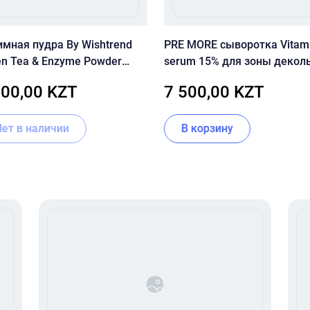
имная пудра By Wishtrend
PRE MORE сыворотка Vitam
en Tea & Enzyme Powder
serum 15% для зоны деколь
 110 г.
для лица 30 мл
000,00 KZT
7 500,00 KZT
Нет в наличии
В корзину