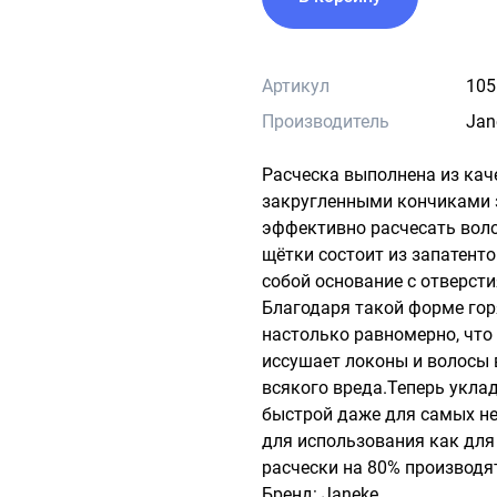
Артикул
105
Производитель
Jan
Расческа выполнена из каче
закругленными кончиками з
эффективно расчесать волос
щётки состоит из запатент
собой основание с отверсти
Благодаря такой форме гор
настолько равномерно, что 
иссушает локоны и волосы 
всякого вреда.Теперь уклад
быстрой даже для самых не
для использования как для с
расчески на 80% производят
Бренд: Janeke
