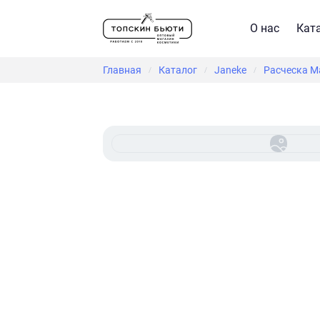
О нас
Кат
Главная
Каталог
Janeke
Расческа Ма
/
/
/