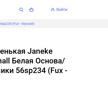
войти
6sp234 (Fux - Фуксия)
all Белая Основа/
ики 56sp234 (Fux -