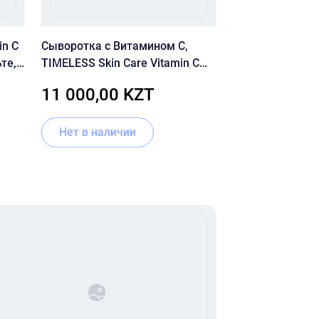
in C
Сыворотка с Витамином С,
CUSKIN Dr.Solut
те,
TIMELESS Skin Care Vitamin C
Bakuchiol Ampo
20% Serum 50ml
11 000,00 KZT
11 220,00
Нет в наличии
В корзину