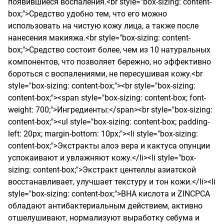
появившиеся воспаления.<br style="box-sizing: content-
box;">Средство удобно тем, что его можно 
использовать на чистую кожу лица, а также после 
нанесения макияжа.<br style="box-sizing: content-
box;">Средство состоит более, чем из 10 натуральных 
компонентов, что позволяет бережно, но эффективно 
бороться с воспалениями, не пересушивая кожу.<br 
style="box-sizing: content-box;"><br style="box-sizing: 
content-box;"><span style="box-sizing: content-box; font-
weight: 700;">Ингредиенты:</span><br style="box-sizing: 
content-box;"><ul style="box-sizing: content-box; padding-
left: 20px; margin-bottom: 10px;"><li style="box-sizing: 
content-box;">Экстракты алоэ вера и кактуса опунции 
успокаивают и увлажняют кожу.</li><li style="box-
sizing: content-box;">Экстракт центеллы азиатской 
восстанавливает, улучшает текстуру и тон кожи.</li><li 
style="box-sizing: content-box;">BHA кислота и ZINCPCA 
обладают антибактериальным действием, активно 
отшелушивают, нормализуют выработку себума и 