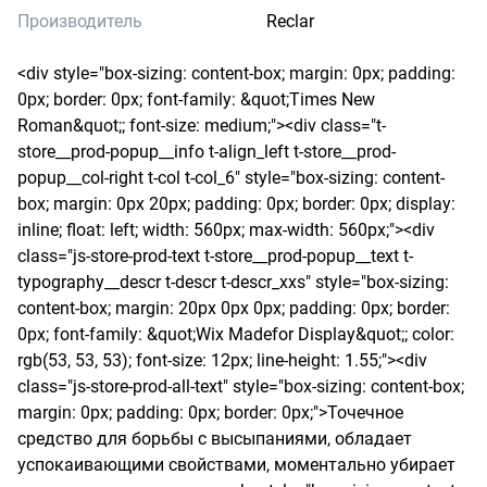
Производитель
Reclar
<div style="box-sizing: content-box; margin: 0px; padding: 
0px; border: 0px; font-family: &quot;Times New 
Roman&quot;; font-size: medium;"><div class="t-
store__prod-popup__info t-align_left t-store__prod-
popup__col-right t-col t-col_6" style="box-sizing: content-
box; margin: 0px 20px; padding: 0px; border: 0px; display: 
inline; float: left; width: 560px; max-width: 560px;"><div 
class="js-store-prod-text t-store__prod-popup__text t-
typography__descr t-descr t-descr_xxs" style="box-sizing: 
content-box; margin: 20px 0px 0px; padding: 0px; border: 
0px; font-family: &quot;Wix Madefor Display&quot;; color: 
rgb(53, 53, 53); font-size: 12px; line-height: 1.55;"><div 
class="js-store-prod-all-text" style="box-sizing: content-box; 
margin: 0px; padding: 0px; border: 0px;">Точечное 
средство для борьбы с высыпаниями, обладает 
успокаивающими свойствами, моментально убирает 