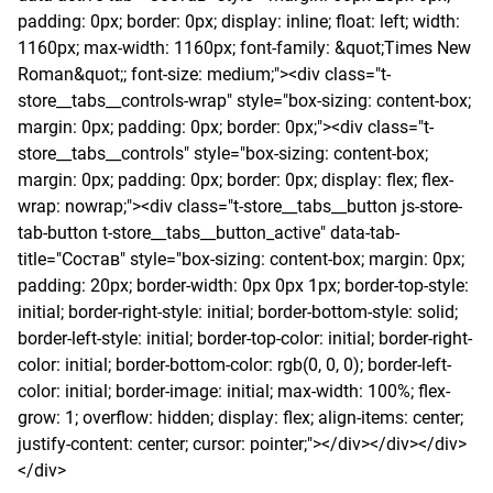
padding: 0px; border: 0px; display: inline; float: left; width: 
1160px; max-width: 1160px; font-family: &quot;Times New 
Roman&quot;; font-size: medium;"><div class="t-
store__tabs__controls-wrap" style="box-sizing: content-box; 
margin: 0px; padding: 0px; border: 0px;"><div class="t-
store__tabs__controls" style="box-sizing: content-box; 
margin: 0px; padding: 0px; border: 0px; display: flex; flex-
wrap: nowrap;"><div class="t-store__tabs__button js-store-
tab-button t-store__tabs__button_active" data-tab-
title="Состав" style="box-sizing: content-box; margin: 0px; 
padding: 20px; border-width: 0px 0px 1px; border-top-style: 
initial; border-right-style: initial; border-bottom-style: solid; 
border-left-style: initial; border-top-color: initial; border-right-
color: initial; border-bottom-color: rgb(0, 0, 0); border-left-
color: initial; border-image: initial; max-width: 100%; flex-
grow: 1; overflow: hidden; display: flex; align-items: center; 
justify-content: center; cursor: pointer;"></div></div></div>
</div>