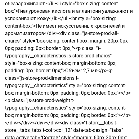
обеззараживают.</li><li style="box-sizing: content-
box;">Гиалуроновая кислота и аллантоин увлажняют и 
успокаивают кожу</li></ul><br style="box-sizing: 
content-box;">Не имеет искусственных красителей и 
ароматизаторов</div><div class="js-store-prod-all-
charcs" style="box-sizing: content-box; margin: 20px 0px 
0px; padding: 0px; border: 0px;"><p class="t-
typography__characteristics js-store-prod-charcs" 
style="box-sizing: content-box; margin-bottom: 0px; 
padding: 0px; border: 0px;">Объем: 2,7 мл</p><p 
class="js-store-prod-dimensions t-
typography__characteristics" style="box-sizing: content-
box; margin-bottom: 0px; padding: 0px; border: 0px;"></p>
<p class="js-store-prod-weight t-
typography__characteristics" style="box-sizing: content-
box; margin-bottom: 0px; padding: 0px; border: 0px;"></p>
</div></div></div></div><div class="t-store__tabs t-
store__tabs_tabs t-col t-col_12" data-tab-design="tabs" 
data-active-tab="Состав" style="margin: 60px 20px 0px; 