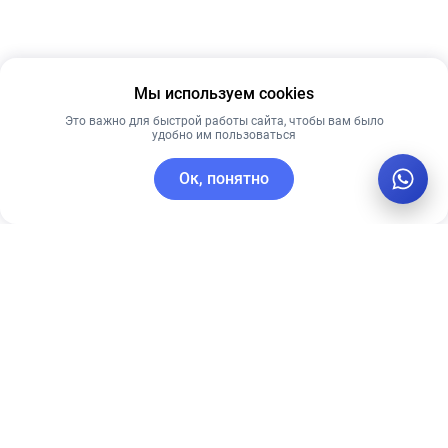
Мы используем cookies
Это важно для быстрой работы сайта, чтобы вам было
удобно им пользоваться
Ок, понятно
C этим товаром покупают
Новинка
Новинка
Рекомендуем
Лидер продаж
Рекомендуем
Skin1004 крем
Сыворотка с
Madagascar
Витамином С,