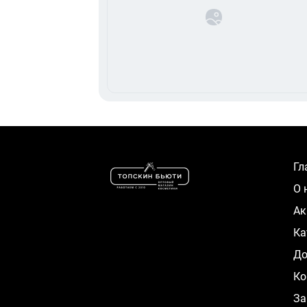
Г
О
А
К
Д
Ко
За