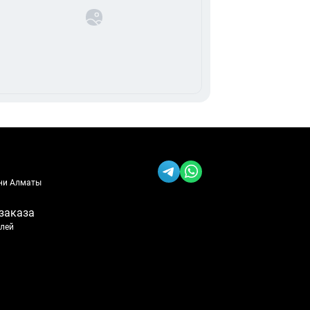
ени Алматы
заказа
блей