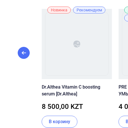
Новинка
Рекомендуем
аивающий Крем
Dr.Althea Vitamin C boosting
PRE
CUSKIN Clean-Up
serum [Dr.Althea]
УМЫ
ve Cream
FOA
ZT
8 500,00 KZT
4 
В корзину