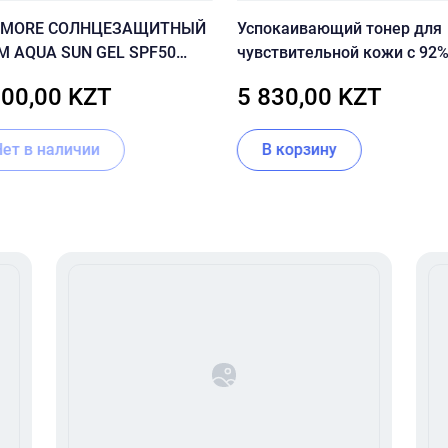
 MORE СОЛНЦЕЗАЩИТНЫЙ
Успокаивающий тонер для
М AQUA SUN GEL SPF50
чувствительной кожи с 92
асный)
центеллы Dr.Ceuracle Cica
500,00 KZT
5 830,00 KZT
Regen 92 Toner
Нет в наличии
В корзину