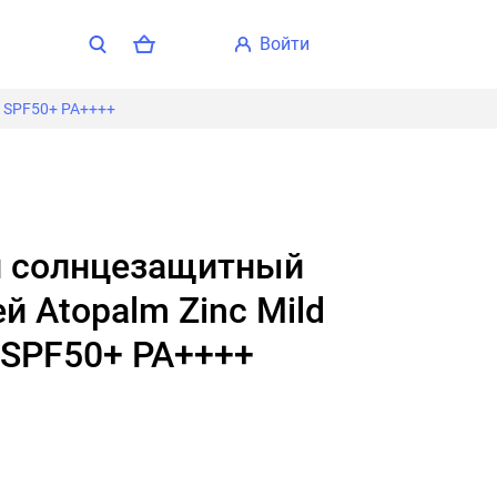
войти
m SPF50+ PA++++
й Atopalm Zinc Mild
 SPF50+ PA++++