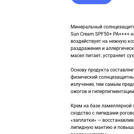
Минеральный солнцезащитны
Sun Cream SPF50+ PA++++ н
воздействует на нежную кож
раздражения и аллергическ
масел питает, устраняет су
Основу продукта составляет
физический солнцезащитный
излучение, тем самым пред
ожогов и гиперпигментации.
Крем на базе ламеллярной 
сходство с липидами рогово
«заплатки» — восстанавлив
липидную мантию и повыша