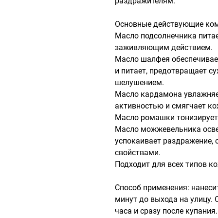
раздражителям.

Основные действующие ком
Масло подсолнечника питает
заживляющим действием.

Масло шалфея обеспечивает
и питает, предотвращает су
шелушением.

Масло кардамона увлажняет
активностью и смягчает кож
Масло ромашки тонизирует, 
Масло можжевельника освеж
успокаивает раздражение, 
свойствами. 

Подходит для всех типов ко
Способ применения: нанесит
минут до выхода на улицу.
часа и сразу после купания.