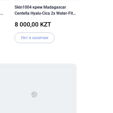
Skin1004 крем Madagascar
Dr.Althea Vitami
%
Centella Hyalu-Cica 2x Water-Fit
serum [Dr.Althea
для лица, для зоны декольте
8 000,00 KZT
8 500,00 
100 мл
Нет в наличии
В корзину