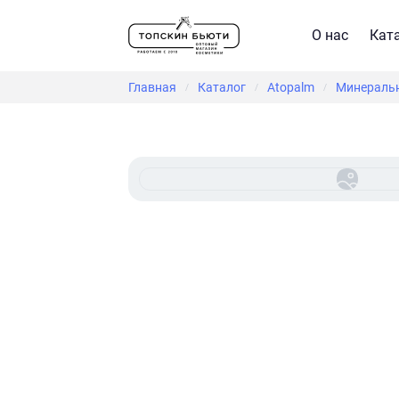
О нас
Кат
Главная
Каталог
Atopalm
Минеральн
/
/
/