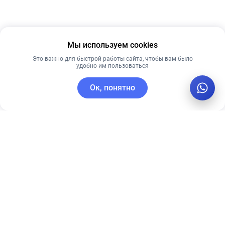
Мы используем cookies
Это важно для быстрой работы сайта, чтобы вам было
удобно им пользоваться
Ок, понятно
C этим товаром покупают
Лидер продаж
Рекомендуем
Лучшая цена
Рекомендуем
PRE MORE
КРЕМ ДЛЯ
СОЛНЦЕЗАЩИТНЫЙ
ЛИЦА ALLIES
КРЕМ AQUA
OF SKIN MULTI