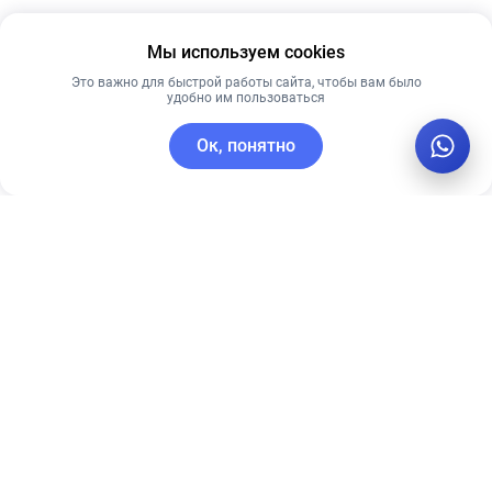
Мы используем cookies
Это важно для быстрой работы сайта, чтобы вам было
удобно им пользоваться
Ок, понятно
C этим товаром покупают
Лидер продаж
Новинка
Лучшая цена
Рекомендуем
Рекомендуем
PRE MORE
Anua 70%
СОЛНЦЕЗАЩИТНЫЙ
Peach niacin
КРЕМ AQUA
serum 30m