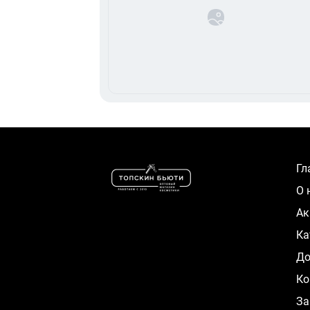
Г
О
А
К
Д
Ко
За