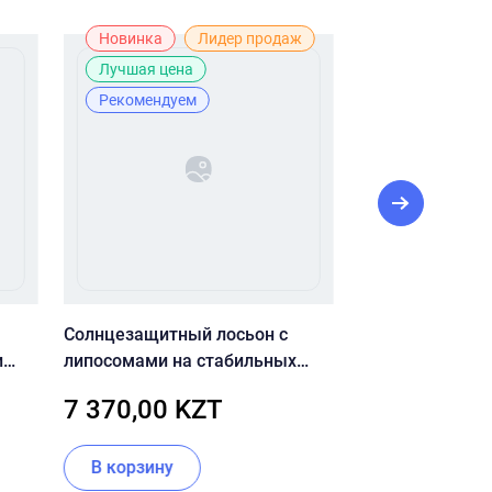
Новинка
Лидер продаж
Новинка
Лучшая цена
Рекомендуе
Рекомендуем
Солнцезащитный лосьон с
Пенка-скраб с 
и
липосомами на стабильных
для очищения 
MIN
фильтрах CU SKIN Clean-UP
Heartleaf Querc
7 370,00 KZT
4 500,00 
Blemish Sun Lotion SPF50+
Cleansing Foam
PA++++ 60 мл
В корзину
В корзину