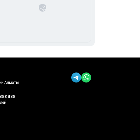
ени Алматы
заказа
блей