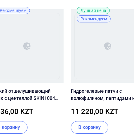
Рекомендуем
Лучшая цена
Рекомендуем
кий отшелушивающий
Гидрогелевые патчи с
ик с центеллой SKIN1004
волюфилином, пептидами 
gascar Centella Toning
витамином U CU SKIN VITA
236,00 KZT
11 220,00 KZT
r
U Hydro Gel Eye Patch
В корзину
В корзину