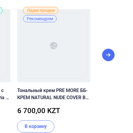
Лидер продаж
Лучшая цена
Рекомендуем
Рекомендуе
 с
Тональный крем PRE MORE ББ-
PRE MORE ПЕН
ла и
КРЕМ NATURAL NUDE COVER BB
УМЫВАНИЯ PUR
l
CREAM SPF20
FOAM CLEANSI
6 700,00 KZT
4 000,00 
В корзину
В корзину