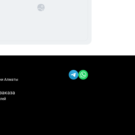
ени Алматы
заказа
блей