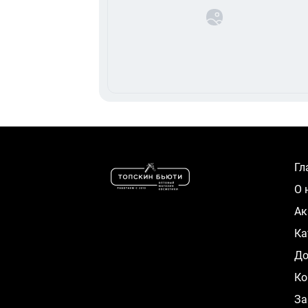
Г
О
А
К
Д
Ко
За