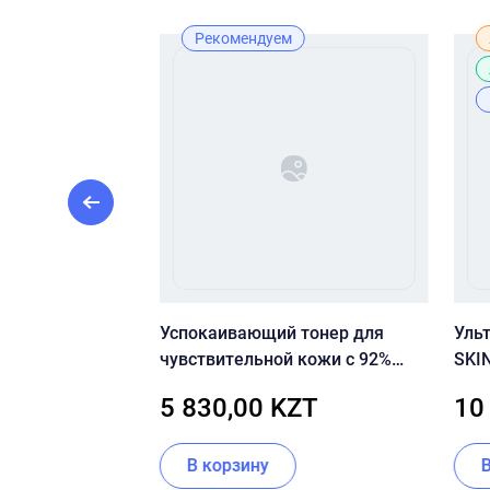
Рекомендуем
ЫВАНИЯ CU
Успокаивающий тонер для
Уль
EE PURIFYING
чувствительной кожи с 92%
SKIN
R
центеллы Dr.Ceuracle Cica
Bala
ZT
5 830,00 KZT
10
Regen 92 Toner
В корзину