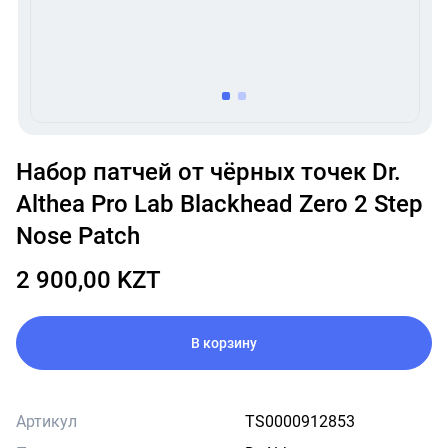
item
item
0
1
Item
1
Набор патчей от чёрных точек Dr.
of
Althea Pro Lab Blackhead Zero 2 Step
2
Nose Patch
2 900,00 KZT
В корзину
Артикул
TS0000912853