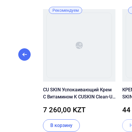
ж
Рекомендуем
 By Wishtrend
CU SKIN Успокаивающий Крем
КРЕ
zyme Powder
С Витамином K CUSKIN Clean-Up
SKI
Calming Intensive Cream
REN
ZT
7 260,00 KZT
44
ии
В корзину