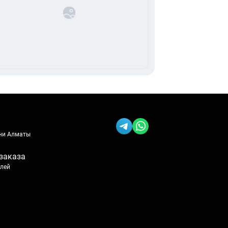
ени Алматы
заказа
блей