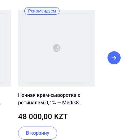
Рекомендуем
Рекомендуе
Ночная крем-сыворотка с
Мягкий пилинг-
ретиналем 0,1% — Medik8
экстрактом бро
Crystal Retinal 10
Dr. Solution Broc
48 000,00 KZT
4 400,00 
В корзину
Нет в налич