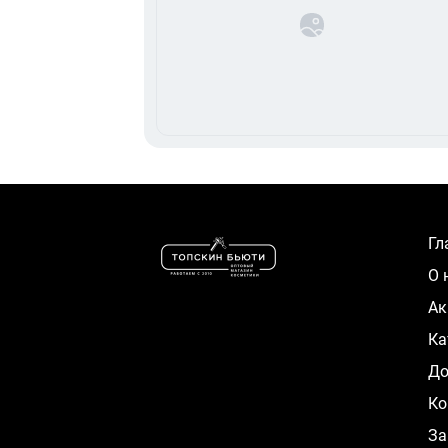
Г
О
А
К
Д
Ко
За