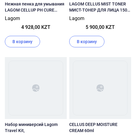
Нежная пенка для умывания
LAGOM CELLUS MIST TONER
LAGOM CELLUP PH CURE
МИСТ-ТОНЕР ДЛЯ ЛИЦА 150
FOAM CLEANSER 120мл
МЛ
Lagom
Lagom
4 928,00 KZT
5 900,00 KZT
В корзину
В корзину
Набор миниверсий Lagom
CELLUS DEEP MOISTURE
Travel Kit,
CREAM 60ml