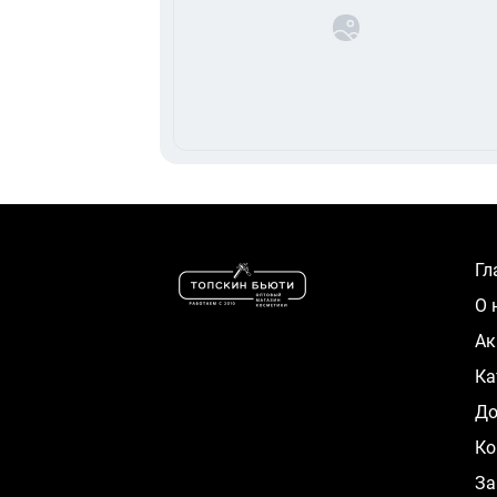
Г
О
А
К
Д
Ко
За