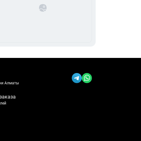
ени Алматы
заказа
блей