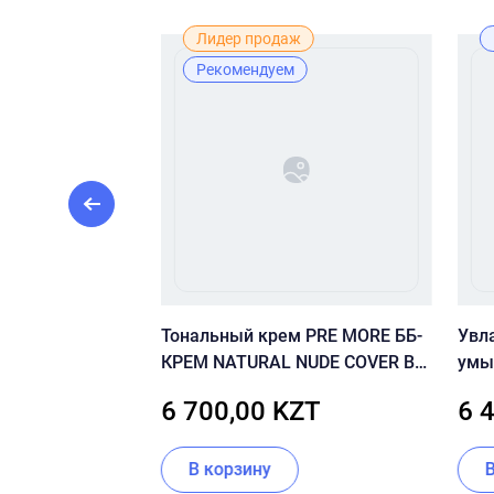
Рекомендуем
Лидер продаж
Рекомендуем
отка Vitamin C
Тональный крем PRE MORE ББ-
Увл
зоны декольте,
КРЕМ NATURAL NUDE COVER BB
умы
CREAM SPF20
Clea
ZT
6 700,00 KZT
6 
В корзину