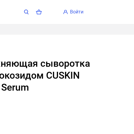
войти
люкозидом CUSKIN
G Serum