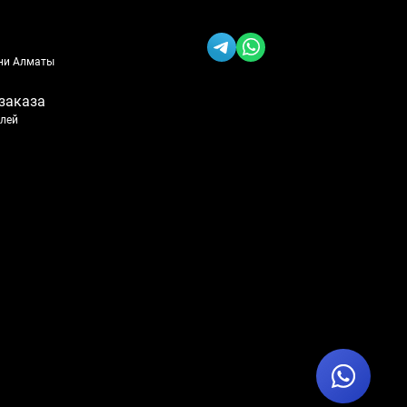
ени Алматы
заказа
блей