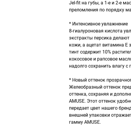
Jel-fit на губы, а 1-е и 2-е
преломления по порядку ма
* Интенсивное увлажнение 

8-гиалуроновая кислота увл
экстракты персика делают 
кожи, а ацетат витамина Е з
тинт содержит 10% растите
кокосовое и рапсовое масло
надолго сохранить влагу с
* Новый оттенок прозрачно
Желеобразный оттенок пред
оттенка, сохраняя и допол
AMUSE. Этот оттенок удобно
передает цвет нашего брен
внешней упаковки отражает
гамму AMUSE.
