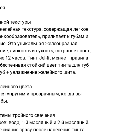
ея
ной текстуры

елейная текстура, содержащая легкое 
нкообразователь, прилипает к губам и 
ие. Эта уникальная желеобразная 
е, липкость и сухость, сохраняет цвет, 
 12 часов. Тинт Jel-fit меняет правила 
беспечивая стойкий цвет тинта для губ 
губ + увлажнение желейного щита.

лейного цвета

ся упругим и прозрачным, когда вы 
бы.

темы тройного свечения

лоев: вода, 1-й масляный и 2-й масляный. 
е сияние сразу после нанесения тинта 