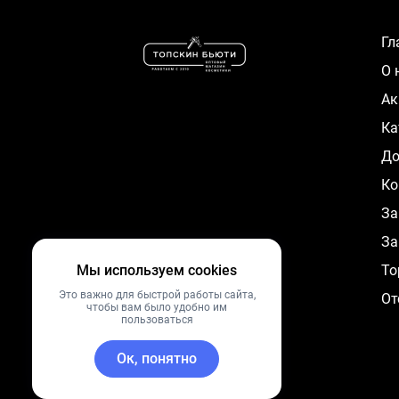
Г
О
А
К
Д
Ко
За
За
Мы используем cookies
To
Это важно для быстрой работы сайта,
От
чтобы вам было удобно им
пользоваться
Ок, понятно