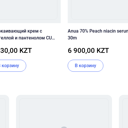
окаивающий крем с
Anua 70% Peach niacin seru
теллой и пантенолом CU
30m
 Dr.Solution Cicaming B5
130,00 KZT
6 900,00 KZT
eca Cream 70 мл
В корзину
В корзину