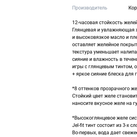
Производитель
Кор
12-часовая стойкость желей
Глянцевая и увлажняющая ж
и высоковязкое масло и пле
оставляет желейное покрыт
текстура уменьшает налипани
сияние и влажность в течение
игры с глянцевым тинтом, о
+ яркое сияние блеска для 
*8 оттенков прозрачного же
Стойкий цвет желе становит
наносите вкусное желе на гу
*Высокоглянцевое желе сис
Jel-fit тинт состоит из 3-х с
Во-первых, вода дает свеже