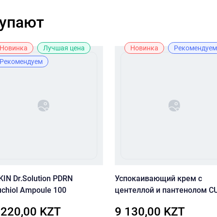
купают
Новинка
Лучшая цена
Новинка
Рекомендуем
Рекомендуем
IN Dr.Solution PDRN
Успокаивающий крем с
chiol Ampoule 100
центеллой и пантенолом C
SKIN Dr.Solution Cicaming B
 220,00 KZT
9 130,00 KZT
Madeca Cream 70 мл