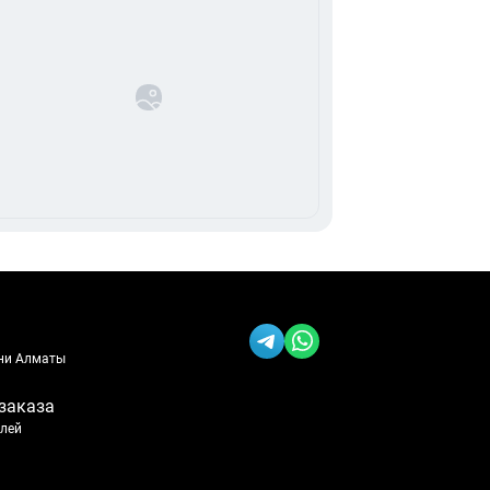
ени Алматы
заказа
блей