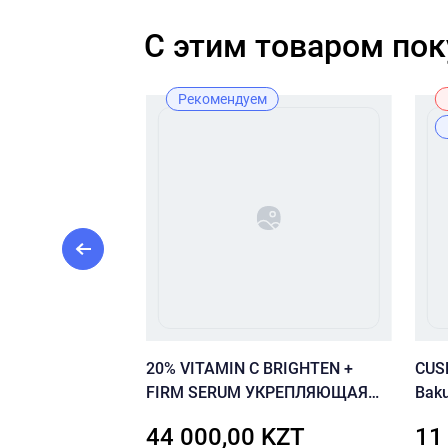
C этим товаром по
ж
Рекомендуем
ем De Luxe Mood
20% VITAMIN C BRIGHTEN +
CUSK
FIRM SERUM УКРЕПЛЯЮЩАЯ
Baku
СЫВОРОТКА С 20%
ZT
44 000,00 KZT
11
ВИТАМИНОМ С 30 ML