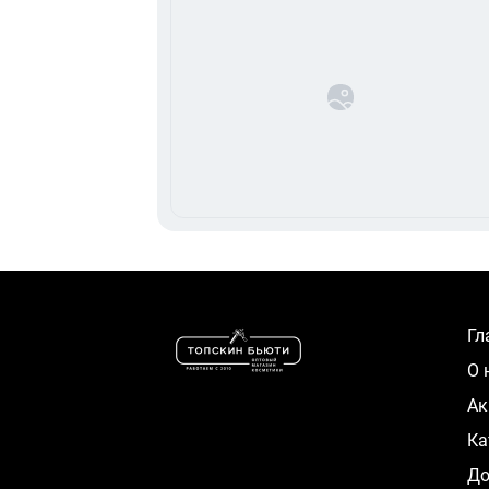
Г
О
А
К
Д