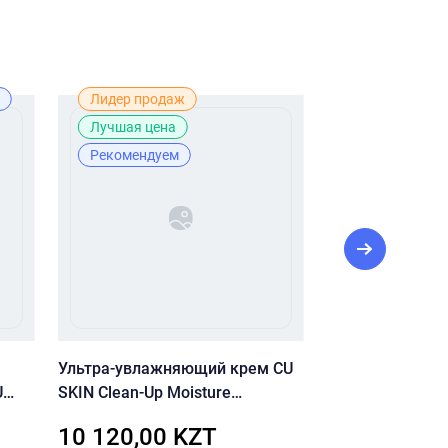
Лидер продаж
Лидер прода
Лучшая цена
Рекомендуе
Рекомендуем
Ультра-увлажняющий крем CU
Успокаивающая
U
SKIN Clean-Up Moisture
лица CU SKIN Cl
5
Balancing Cream
Intensive Serum
10 120,00 KZT
9 130,00 