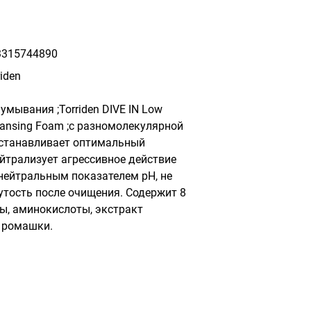
315744890
riden
мывания ;Torriden DIVE IN Low 
leansing Foam ;с разномолекулярной 
станавливает оптимальный 
йтрализует агрессивное действие 
нейтральным показателем pH, не 
утость после очищения. Содержит 8 
ы, аминокислоты, экстракт 
и ромашки.