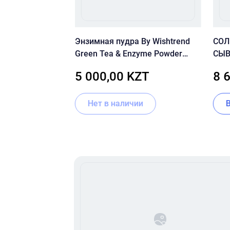
ушивающий
Энзимная пудра By Wishtrend
СО
лой SKIN1004
Green Tea & Enzyme Powder
СЫВ
ella Toning
Wash 110 г.
В12
ZT
5 000,00 KZT
8 
SER
Нет в наличии
Item
1
of
16