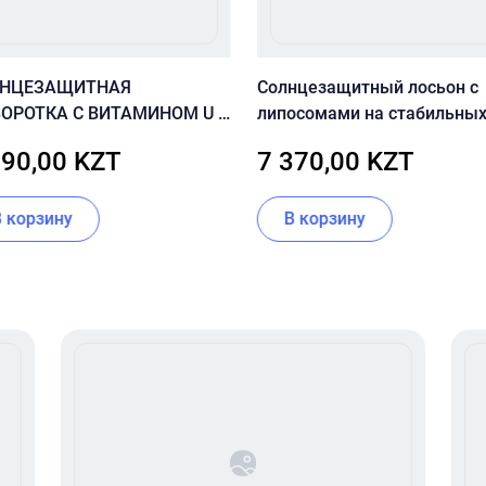
ЛНЦЕЗАЩИТНАЯ
Солнцезащитный лосьон с
ОРОТКА С ВИТАМИНОМ U И
липосомами на стабильны
 CUSKIN VITAMIN U SUN
фильтрах CU SKIN Clean-UP
690,00 KZT
7 370,00 KZT
UM SPF 50+ PA++++
Blemish Sun Lotion SPF50+
PA++++ 60 мл
В корзину
В корзину