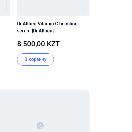
Dr.Althea Vitamin C boosting
Успокаивающий
х
serum [Dr.Althea]
чувствительной
центеллы Dr.Ceu
8 500,00 KZT
5 830,00 
Regen 92 Toner
В корзину
В корзину