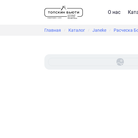
О нас
Кат
Главная
Каталог
Janeke
Расческа Б
/
/
/