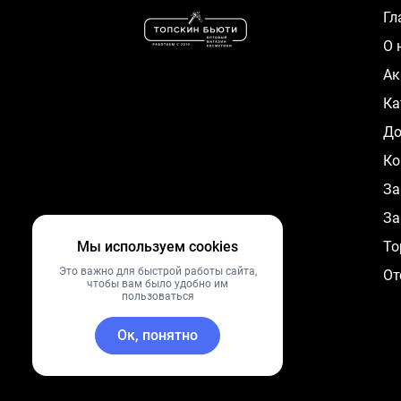
Г
О
А
К
Д
Ко
За
За
Мы используем cookies
To
Это важно для быстрой работы сайта,
От
чтобы вам было удобно им
пользоваться
Ок, понятно