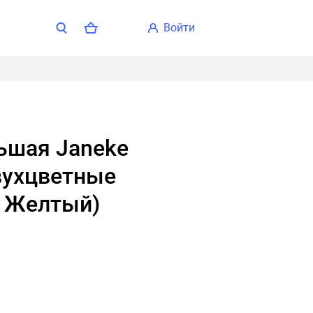
войти
вухцветные
- Желтый)