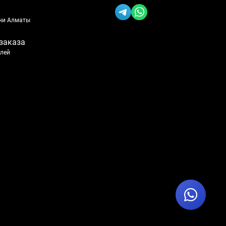
ени Алматы
заказа
блей