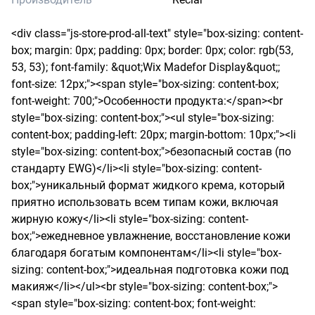
<div class="js-store-prod-all-text" style="box-sizing: content-
box; margin: 0px; padding: 0px; border: 0px; color: rgb(53, 
53, 53); font-family: &quot;Wix Madefor Display&quot;; 
font-size: 12px;"><span style="box-sizing: content-box; 
font-weight: 700;">Особенности продукта:</span><br 
style="box-sizing: content-box;"><ul style="box-sizing: 
content-box; padding-left: 20px; margin-bottom: 10px;"><li 
style="box-sizing: content-box;">безопасный состав (по 
стандарту EWG)</li><li style="box-sizing: content-
box;">уникальный формат жидкого крема, который 
приятно использовать всем типам кожи, включая 
жирную кожу</li><li style="box-sizing: content-
box;">ежедневное увлажнение, восстановление кожи 
благодаря богатым компонентам</li><li style="box-
sizing: content-box;">идеальная подготовка кожи под 
макияж</li></ul><br style="box-sizing: content-box;">
<span style="box-sizing: content-box; font-weight: 