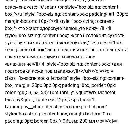
рекомендуется:</span><br style="box-sizing: content-
box;"><ul style="box-sizing: content-box; padding-left: 20px; 
margin-bottom: 10px;"><li style="box-sizing: content-
box;">кто хочет здоровую сияющую кожу</li><li 
style="box-sizing: content-box;">кого беспокоит сухость, 
чувствует стянутость кожи изнутри</li><li style="box-
sizing: content-box;">кто предпочитает легкие текстуры, 
при этом хочет получить максимальное 
увлажнение</li><li style="box-sizing: content-box;">для 
подготовки кожи под макияж</li></ul></div><div 
class="js-store-prod-all-charcs" style="box-sizing: content-
box; margin: 20px 0px 0px; padding: 0px; border: 0px; 
color: rgb(53, 53, 53); font-family: &quot;Wix Madefor 
Display&quot;; font-size: 12px;"><p class="t-
typography__characteristics js-store-prod-charcs" 
style="box-sizing: content-box; margin-bottom: 0px; 
padding: 0px; border: 0px;">Объем: 200 мл</p></div>