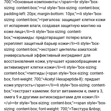
700;">Основные компоненты:</span><br style="box-
sizing: content-box;"><ul style="box-sizing: content-box; 
padding-left: 20px; margin-bottom: 10px;"><li style="box-
sizing: content-box;">трегалоза: защищает клетки кожи 
от испарения влаги, создавая защитную мантию на 
коже лица</li><li style="box-sizing: content-
box;">керамиды: предотвращает потерю влаги, 
укрепляет защитный барьер кожи</li><li style="box-
sizing: content-box;">экстракт центеллы азиатской: 
универсальный эффективный ингредиент для 
восстановления кожи, улучшает кравообращение и 
активизирует клетки кожи</li><li style="box-sizing: 
content-box;">пептиды (<span style="box-sizing: content-
box; font-weight: 700;">Acetyl Hexapeptide-8): придает 
коже упругость</span></li><li style="box-sizing: content-
box;">экстракт камелии: богат витамином е, омега 3, 
омега 9 и другими антиоксидантами для кожи</li>
</ul><br style="box-sizing: content-box;"><span style="box-
sizing: content-box; font-weight: 700;">Текстура:&nbsp;