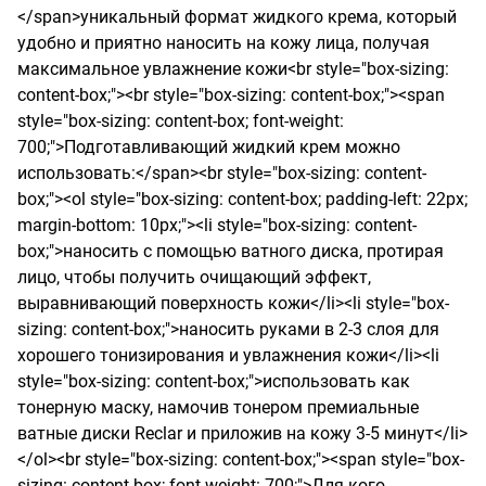
</span>уникальный формат жидкого крема, который 
удобно и приятно наносить на кожу лица, получая 
максимальное увлажнение кожи<br style="box-sizing: 
content-box;"><br style="box-sizing: content-box;"><span 
style="box-sizing: content-box; font-weight: 
700;">Подготавливающий жидкий крем можно 
использовать:</span><br style="box-sizing: content-
box;"><ol style="box-sizing: content-box; padding-left: 22px; 
margin-bottom: 10px;"><li style="box-sizing: content-
box;">наносить с помощью ватного диска, протирая 
лицо, чтобы получить очищающий эффект, 
выравнивающий поверхность кожи</li><li style="box-
sizing: content-box;">наносить руками в 2-3 слоя для 
хорошего тонизирования и увлажнения кожи</li><li 
style="box-sizing: content-box;">использовать как 
тонерную маску, намочив тонером премиальные 
ватные диски Reclar и приложив на кожу 3-5 минут</li>
</ol><br style="box-sizing: content-box;"><span style="box-
sizing: content-box; font-weight: 700;">Для кого 